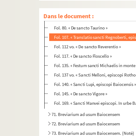
70. Breviarium ad usum Baiocensem
Dans le document :
Fol. 14. « Sancti Regnoberti episcopi ; ...cum
Fol. 80. « De sancto Taurino »
Fol. 107. « Translatio sancti Regnoberti, e
Fol. 112 vo. « De sancto Reverentio »
Fol. 117. « De sancto Floscello »
Fol. 135. « Festum sancti Michaelis in mont
Fol. 137 vo. « Sancti Melloni, episcopi Roth
Fol. 140. « Sancti Lupi, episcopi Baiocensis 
Fol. 145. « De sancto Vigore »
Fol. 169. « Sancti Manvei episcopi. In urbe 
71. Breviarium ad usum Baiocensem
72. Breviarium ad usum Baiocensem
73. Breviarium ad usum Baiocensem. (Noté)