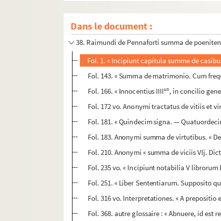
36. Guillelmi Parisiensis tractatus de Sacram
Dans le document :
37. Sacramentale Guillelmi de Monte Lauduno
38. Raimundi de Pennaforti summa de poeniten
Fol. 1. « Incipiunt capitula summe de casib
Fol. 143. « Summa de matrimonio. Cum frequen
us
Fol. 166. « Innocentius IIII
, in concilio gene
Fol. 172 vo. Anonymi tractatus de vitiis et vi
Fol. 181. « Quindecim signa. — Quatuordeci
Fol. 183. Anonymi summa de virtutibus. « De 
Fol. 210. Anonymi « summa de viciis VIj. Dictu
Fol. 235 vo. « Incipiunt notabilia V librorum
Fol. 251. « Liber Sententiarum. Supposito qu
Fol. 316 vo. Interpretationes. « A prepositio 
Fol. 368. autre glossaire : « Abnuere, id est 