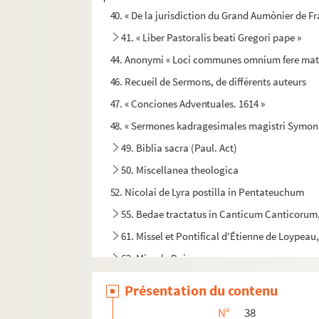
40. « De la jurisdiction du Grand Aumônier de F
41. « Liber Pastoralis beati Gregori pape »
44. Anonymi « Loci communes omnium fere materi
46. Recueil de Sermons, de différents auteurs
47. « Conciones Adventuales. 1614 »
48. « Sermones kadragesimales magistri Symonis 
49. Biblia sacra (Paul. Act)
50. Miscellanea theologica
52. Nicolai de Lyra postilla in Pentateuchum
55. Bedae tractatus in Canticum Canticorum,
61. Missel et Pontifical d'Étienne de Loypea
62. Missale Baiocense
63. « Missale Baiocense festorum principalium
Présentation du contenu
64. « Commemorationes ad Vesperas et Laude
N°
38