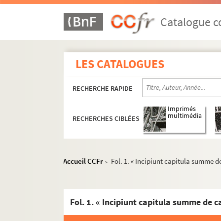
Catalogue co
LES CATALOGUES
RECHERCHE RAPIDE
Imprimés
multimédia
RECHERCHES CIBLÉES
Accueil CCFr
Fol. 1. « Incipiunt capitula summe 
>
1. Chronica Eusebii, Prosperi, Sigeberti et R