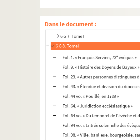
6 G 6. Histoire du diocèse de Bayeux (dit
Manu
Dans le document :
6 G 7-8. Mémoires pour servir à l'histoire de la 
6 G 7. Tome I
6 G 8. Tome II
e
Fol. 1. « François Servien, 73
évêque. » — 
Fol. 9. « Histoire des Doyens de Bayeux »
Fol. 23. « Autres personnes distinguées da
Fol. 43. « Étendue et division du diocèse
Fol. 44 vo. « Pouillé, en 1789 »
Fol. 64. « Juridiction ecclésiastique »
Fol. 64 vo. « Du temporel de l'évêché et 
Fol. 94 vo. « Entrée solennelle des évêqu
Fol. 98. « Ville, banlieue, bourgeoisie, s