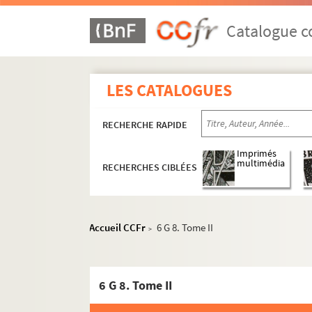
Catalogue co
LES CATALOGUES
RECHERCHE RAPIDE
Imprimés
multimédia
RECHERCHES CIBLÉES
Accueil CCFr
6 G 8. Tome II
>
6 G 8. Tome II