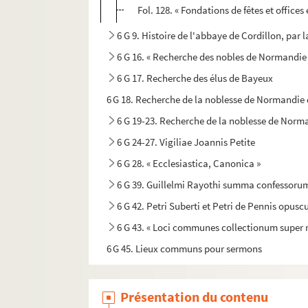
Fol. 128. « Fondations de fêtes et offices
6 G 9. Histoire de l'abbaye de Cordillon, par
6 G 16. « Recherche des nobles de Normandie
6 G 17. Recherche des élus de Bayeux
6 G 18. Recherche de la noblesse de Normandie
6 G 19-23. Recherche de la noblesse de Norm
6 G 24-27. Vigiliae Joannis Petite
6 G 28. « Ecclesiastica, Canonica »
6 G 39. Guillelmi Rayothi summa confessoru
6 G 42. Petri Suberti et Petri de Pennis opusc
6 G 43. « Loci communes collectionum super r
6 G 45. Lieux communs pour sermons
6 G 51. S. Thomæ Aquinatis expositio in evange
6 G 53. Nicolai de Lyra postilla in Pentateuc
Présentation du contenu