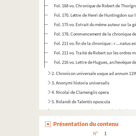
Fol. 168 vo. Chronique de Robert de Thorigny
Fol. 170. Lettre de Henri de Huntingdon sur l
Fol. 175 vo. Extrait du même auteur sur la gé
Fol. 178. Commencement de la chronique de Rob
Fol. 211 vo. fin de la chronique : « ...natus 
Fol. 211 vo. Traité de Robert sur les ordres
Fol. 216 vo. Lettre de Hugues, archevêque de
2. Chronicon universale usque ad annum 1199
3. Anonymi historia universalis
4. Nicolai de Clamengiis opera
5. Rolandi de Talentis opuscula
10-12. Les Commentaires du soldat du Vivara
13. « Mémoires des treize cantons Suisses ; de leu
Présentation du contenu
14. Recueil historique
N°
1