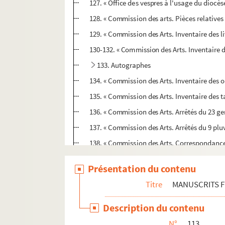
127. « Office des vespres à l'usage du dioc
128. « Commission des arts. Pièces relatives 
129. « Commission des Arts. Inventaire des l
130-132. « Commission des Arts. Inventaire d
133. Autographes
134. « Commission des Arts. Inventaire des o
135. « Commission des Arts. Inventaire des t
136. « Commission des Arts. Arrêtés du 23 ger
137. « Commission des Arts. Arrêtés du 9 plu
138. « Commission des Arts. Correspondance d
139. « Marques de papier »
Présentation du contenu
140. « Fac-simile du décret d'abolition des
Titre
MANUSCRITS 
141. « Commission des Arts. Correspondance :
142. « Commission des Arts. Correspondance 
Description du contenu
143. Sept pièces originales sur parchemi
N°
113