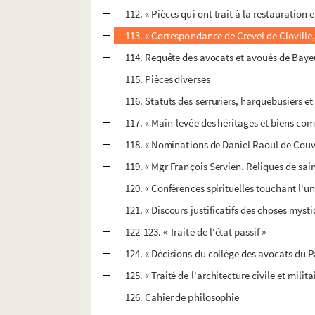
112. « Pièces qui ont trait à la restauratio
113. « Correspondance de Crevel de Cloville,
114. Requête des avocats et avoués de Bayeu
115. Pièces diverses
116. Statuts des serruriers, harquebusiers e
117. « Main-levée des héritages et biens co
118. « Nominations de Daniel Raoul de Couv
119. « Mgr François Servien. Reliques de sain
120. « Conférences spirituelles touchant l'u
121. « Discours justificatifs des choses myst
122-123. « Traité de l'état passif »
124. « Décisions du collége des avocats du 
125. « Traité de l'architecture civile et mili
126. Cahier de philosophie