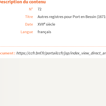
Description du contenu
N°
72
8-1669), Magny (1670-1671), Crépon (1670, 1672...
Titre
Autres registres pour Port en Bessin (1671
int-Martin-des-Entrées (1670, 1672), Saint-Lou...
e
Date
XVII
siècle
Langue
français
ocument :
https://ccfr.bnf.fr/portailccfr/jsp/index_view_dire
72-1673)