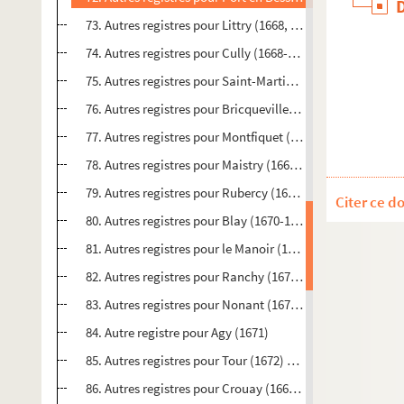
73. Autres registres pour Littry (1668, 1671, 1672)
74. Autres registres pour Cully (1668-1672), Asnelles (166
75. Autres registres pour Saint-Martin-le-Vieux (1669), Sa
76. Autres registres pour Bricqueville (1668-1673)
77. Autres registres pour Montfiquet (1674)
78. Autres registres pour Maistry (1669-1670)
79. Autres registres pour Rubercy (1668-1672)
Citer ce d
80. Autres registres pour Blay (1670-1672)
81. Autres registres pour le Manoir (1668-1669)
82. Autres registres pour Ranchy (1670-1673)
83. Autres registres pour Nonant (1671-1672)
84. Autre registre pour Agy (1671)
85. Autres registres pour Tour (1672) et Maisons (1670, 16
86. Autres registres pour Crouay (1668, 1670-1672)