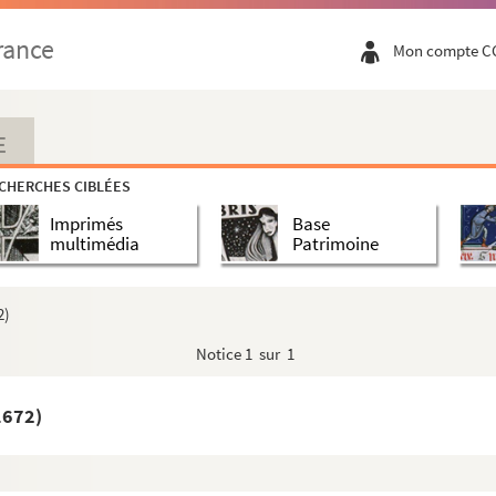
 donnéz à la Sainte-Chapelle. » Copie
rance
Mon compte C
rtemens de la Manche, du Calvados, de l'Orne et...
8 »
relatif à une conjuration qui a existé dans l...
E
CHERCHES CIBLÉES
ar M. G. Delisle, jusqu'en 1836 »
Imprimés
Base
multimédia
Patrimoine
M. de Matignon, évêque de Condom, sous l'épiscop...
2)
an Coesmes, de Saint-Vigor, d'une maison sise ...
Notice
1 sur 1
sse Saint-Pierre de Caen. Janvier 1698-mai 1699
1672)