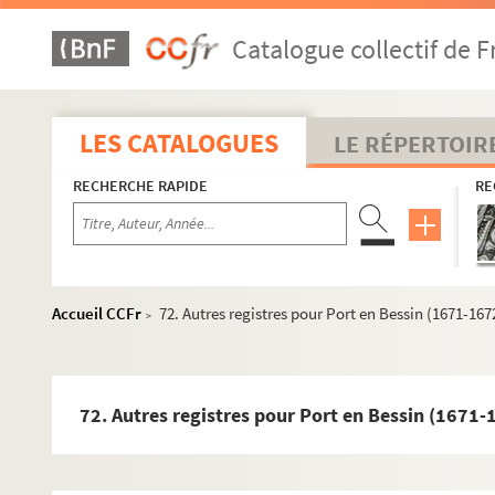
44. « Titres des fieffermes des vicontéz de Caen et Bayeux
Catalogue collectif de F
45. « Description des plantes qui croissent dans les dépa
46. « Obituaire de l'église de Saint-Patrice de Bayeux. 172
47. « Acte d'accusation, en date du 15 vendémiaire an VII, 
LES CATALOGUES
LE RÉPERTOIR
48. « Etat des bénéfices de l'ancien diocèse de Bayeux »
RECHERCHE RAPIDE
RE
49. « Jurisprudence de la cour royale de Caen, recueillie p
50. « Ordonnances et règlements pour la marine »
51. « Compte du don gratuit pour l'année entière 1728 »
52. « Fondation de 33 bourses au séminaire de Caen, par 
Accueil CCFr
72. Autres registres pour Port en Bessin (1671-167
>
53. Vente par les religieux de l'Hotel-Dieu de Bayeux à Je
54. Registre des baptêmes, mariages et décès de la paroi
55. « Compte de la pension de Comdon, année 1789 »
72. Autres registres pour Port en Bessin (1671-
56. « Clergé. Compte pour l'année 1628 »
57. « Clergé. Copie des décimes en 1718 »