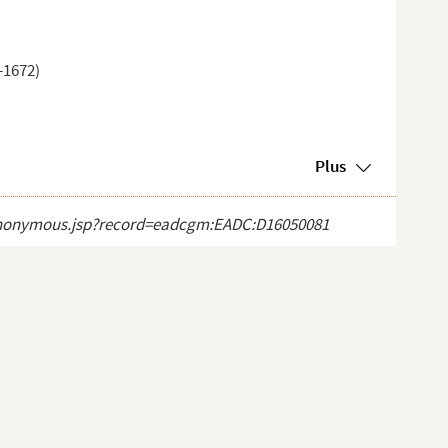
-1672)
Plus
ct_anonymous.jsp?record=eadcgm:EADC:D16050081