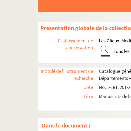
Présentation globale de la collecti
Etablissement de
Les 7 lieux. M
conservation
Tous les
Intitulé de l'instrument de
Catalogue génér
recherche
Départements 
Cote
No. 1-181, 201-2
Titre
Manuscrits de 
MANUSCRITS FRANÇAIS
1. Cartulaire de la maladrerie de Saint-Ni
Dans le document :
2. Censier des biens possédés dans le diocè