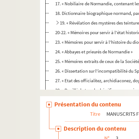
17. « Nobiliaire de Normandie, contenant le
18. Dictionnaire biographique normand, pa
19. « Révélation des mystères des teinture
20-22. « Mémoires pour servir à l'état histo
23. « Mémoires pour servir à l'histoire du 
24. « Abbayes et prieurés de Normandie »
25. « Mémoires extraits de ceux de la Sociét
26. « Dissertation sur l'incompatibilité du Sp
27. « Etat des officialitez, archidiaconez, 
28. « Pouillé de tous les bénéfices, cures si
29. « Registre de contrats, tenu par Jacques 
Présentation du contenu
30. « La cronologie des evesques de Bayeux 
Titre
MANUSCRITS 
31. « Traité des fiefs et droits féodaux en No
Description du contenu
32. « Antiquité et fondation de l'évesché de
N°
3
33. « La chronologie des évêques de Bayeux 