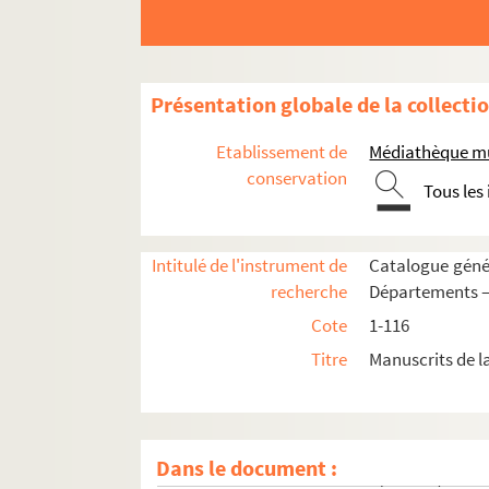
77. [Titre absent ou non renseigné]
78. « Tractatus de gratia »
79. « Tractatus de Trinitate »
Présentation globale de la collecti
80. Minutes des notaires « Salelhiis » et « Besum
81. Traité de style et de composition
Etablissement de
Médiathèque mu
82. Règle de l'Ordre des Frères Prêcheurs
conservation
Tous les
83. Commentaire du Coran, par Mohamed ben Mou
84. « Logica »
Intitulé de l'instrument de
Catalogue génér
85. « Tractatus theologicus de virtutibus morali
recherche
Départements —
86. Traité de philosophie. Incomplet du commen
Cote
1-116
87. Livre de recettes et de dépenses. Septembre
Titre
Manuscrits de 
88. Hymnes latines
89. « L'office de Noël à minuit... madame de C
90. « Les saintes pratiques du chrestien pendant
Dans le document :
91. « Radices Haebreorum 2267 praeter quas Rabi 