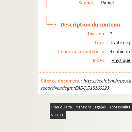
Support
Papier
Description du contenu
Division
2
Titre
Traité de p
Importance matérielle
4 cahiers de
Index
Physique
Citer ce document :
https://ccfr.bnf.fr/por
record=eadcgm:EADC:D15160223
Plan du site
Mentions Légales
Accessibilit
v 31.1.0