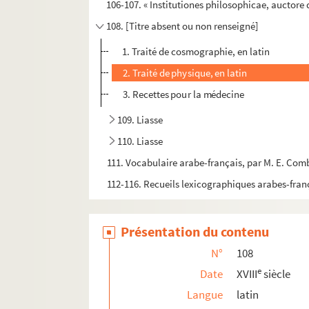
106-107. « Institutiones philosophicae, auctore
108. [Titre absent ou non renseigné]
1. Traité de cosmographie, en latin
2. Traité de physique, en latin
3. Recettes pour la médecine
109. Liasse
110. Liasse
111. Vocabulaire arabe-français, par M. E. Com
112-116. Recueils lexicographiques arabes-fran
Présentation du contenu
N°
108
e
Date
XVIII
siècle
Langue
latin