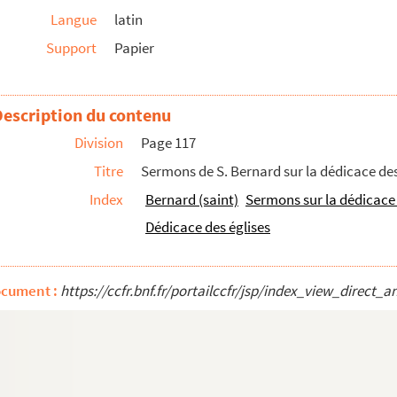
Langue
latin
Support
Papier
regorio papa »
 gestis ejus »
natura est tam excelsa... » — Desinit : « ...debe...
Description du contenu
 compilatus per fratrem B. de Parantinis, O.P. provi...
Division
Page 117
ets rendus par l'Assemblée législative d...
Titre
Sermons de S. Bernard sur la dédicace des
de Rodez en 1698 et pendant les années 17...
Index
Bernard (saint)
Sermons sur la dédicace 
Dédicace des églises
me. »
 signa in sole et luna... »
ocument :
https://ccfr.bnf.fr/portailccfr/jsp/index_view_dire
 M. Senac, féodiste, et retenues par M. B...