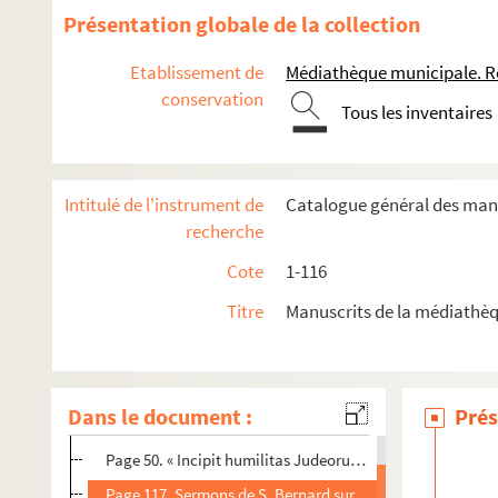
Présentation globale de la collection
Etablissement de
Médiathèque municipale. R
conservation
Tous les inventaires
Intitulé de l'instrument de
Catalogue général des manu
recherche
Cote
1-116
Titre
Manuscrits de la médiathè
1. Commentaire de droit canon
2. [Titre absent ou non renseigné]
Page 1. « Opusculum de actione missarum... collectum... ex
Dans le document :
Prés
Page 40. « Epistola B. Jeronimi de septem gradibus eccles
Page 50. « Incipit humilitas Judeorum vel christianoru
Page 117. Sermons de S. Bernard sur la dédicace des égli