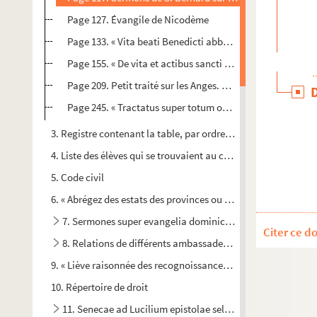
Page 127. Évangile de Nicodème
Page 133. « Vita beati Benedicti abbatis, edita a beato G
Page 155. « De vita et actibus sancti Jeronimi presbiteri ex
Page 209. Petit traité sur les Anges. — Incipit : « Angelica 
Page 245. « Tractatus super totum officium misse editus et
3. Registre contenant la table, par ordre de matières, des décr
4. Liste des élèves qui se trouvaient au collége des Jésuites 
5. Code civil
6. « Abrégez des estats des provinces ou généralitez du royau
7. Sermones super evangelia dominicalia. — Incipit : « Erunt
Citer ce d
8. Relations de différents ambassadeurs vénitiens
9. « Liève raisonnée des recognoissances d'Albinhac faites par
10. Répertoire de droit
11. Senecae ad Lucilium epistolae selectae. Paris, 1602