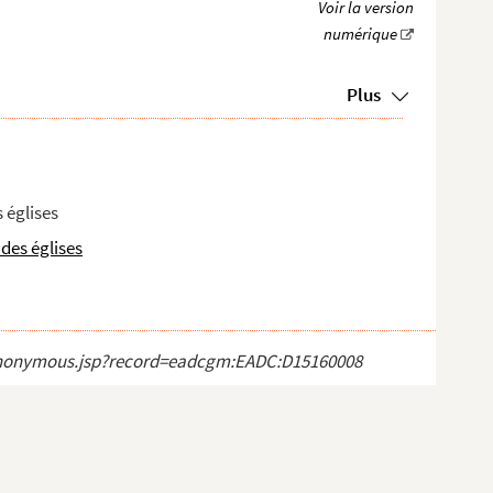
Plus
 églises
des églises
ct_anonymous.jsp?record=eadcgm:EADC:D15160008