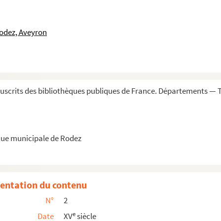
odez, Aveyron
scrits des bibliothèques publiques de France. Départements — 
que municipale de Rodez
 verbis sanctorum Cypriani, Ambrosii, etc... » — I...
entation du contenu
ie »
N°
2
m contra superbiam Judeorum a Domino reprobatorum... Pa...
e
Date
XV
siècle
ses