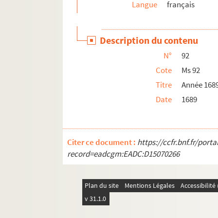
Langue
français
Ms 120. Année 1717
Ms 121. Année 1718
Description du contenu
Ms 122. Année 1719
N°
92
Ms 123. Année 1720
Cote
Ms 92
Ms 124. Année 1721
Titre
Année 168
Ms 125. Année 1722
Date
1689
Ms 126. Année 1723
Ms 127. Année 1724
Ms 128. Année 1725
Citer ce document :
https://ccfr.bnf.fr/por
Ms 129. Année 1726
record=eadcgm:EADC:D15070266
Ms 130. Année 1727
Ms 131. Année 1728
Plan du site
Mentions Légales
Accessibilit
Ms 132. Année 1729
v 31.1.0
Ms 133. Année 1730