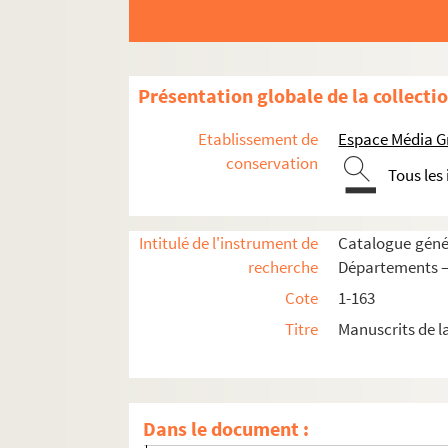
Ms 76. Année 1673
Ms 77. Année 1674
Ms 78. Année 1675
Présentation globale de la collecti
Ms 79. Année 1676
Ms 80. Année 1677
Etablissement de
Espace Média G
Ms 81. Année 1678
conservation
Tous les
Ms 82. Année 1679
Ms 83. Année 1680
Intitulé de l'instrument de
Catalogue génér
Ms 84. Année 1681
recherche
Départements 
Ms 85. Année 1682
Cote
1-163
Ms 86. Année 1683
Titre
Manuscrits de l
Ms 87. Année 1684
Ms 88. Année 1685
Ms 89. Année 1686
Dans le document :
Ms 90. Année 1687