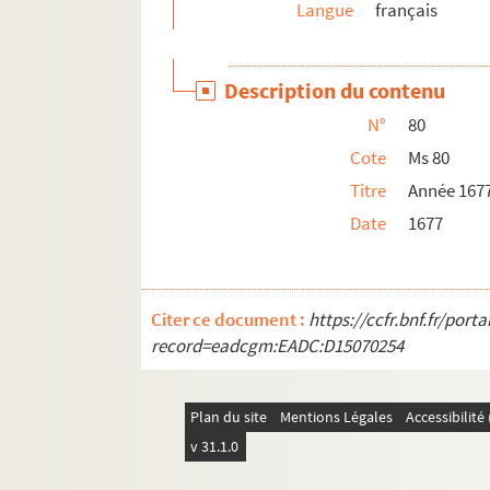
Langue
français
Ms 108. Année 1705
Ms 109. Année 1706
Description du contenu
Ms 110. Année 1707
N°
80
Ms 111. Année 1708
Cote
Ms 80
Ms 112. Année 1709
Titre
Année 167
Ms 113. Année 1710
Date
1677
Ms 114. Année 1711
Ms 115. Année 1712
Ms 116. Année 1713
Citer ce document :
https://ccfr.bnf.fr/por
Ms 117. Année 1714
record=eadcgm:EADC:D15070254
Ms 118. Année 1715
Ms 119. Année 1716
Plan du site
Mentions Légales
Accessibilit
Ms 120. Année 1717
v 31.1.0
Ms 121. Année 1718