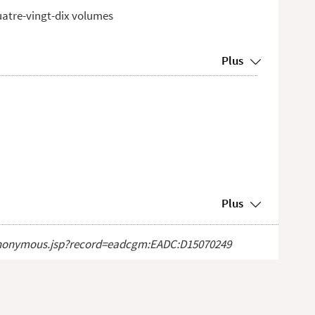
atre-vingt-dix volumes
Plus
Plus
ct_anonymous.jsp?record=eadcgm:EADC:D15070249