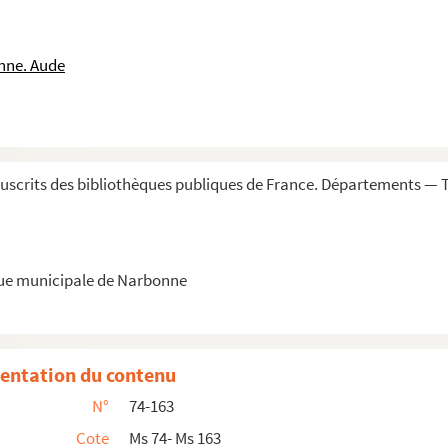
hapitre de l'église cathédrale et métropolit...
etc., de la maison de monsieur le marquis de B...
nne. Aude
s environs de Narbonne, cultivées par l'abbé Pou...
s, par l'abbé Degua, membre honoraire de la Com...
en faveur de M. de Bram. 1576-1579
ville de Narbonne, pour M. Buscaillon
scrits des bibliothèques publiques de France. Départements —
748, faisant défense de fumer les vignes
de Polignac, au mois d'août 1739, sur les dé...
ontaine de Nîmes, en 1740
que municipale de Narbonne
vicomté, sénéchaussée et archevêché de Narbonne. ...
 le diocèse de Narbonne. Deuxième partie
e partie
entation du contenu
atre-vingt-dix volumes
N°
74-163
es par les Estats de Languedoc
Cote
Ms 74- Ms 163