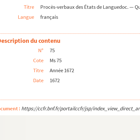
Titre
Procès-verbaux des États de Languedoc. — Qu
Langue
français
Description du contenu
N°
75
Cote
Ms 75
Titre
Année 1672
Date
1672
ocument :
https://ccfr.bnf.fr/portailccfr/jsp/index_view_dire