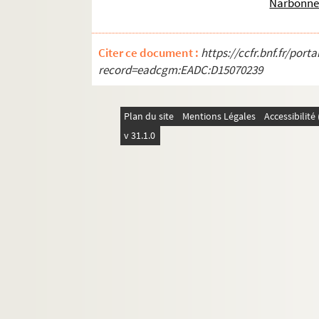
Narbonne
Citer ce document :
https://ccfr.bnf.fr/por
record=eadcgm:EADC:D15070239
Plan du site
Mentions Légales
Accessibilit
v 31.1.0