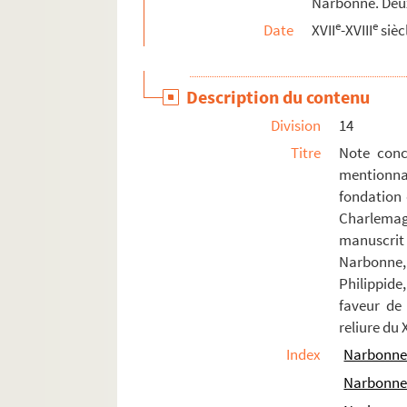
Narbonne. Deu
e
e
Date
XVII
-XVIII
sièc
Description du contenu
Division
14
Titre
Note conc
mentionnan
fondation 
Charlema
manuscrit 
Narbonne,
Philippide
faveur de 
reliure du 
Index
Narbonne
Narbonne