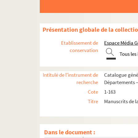
Ms 52. Un Pensiero di Giuseppe Rossi-Gallieno. 
Ms 53. Recueil des plus généralles considérati
Ms 54. Ordres d'architecture, dédiés à S. A. R. m
Présentation globale de la collecti
Ms 55. Manuel du sapeur-pompier, présenté à S. A
Ms 56. Cours d'astronomie et de géodésie, par 
Etablissement de
Espace Média G
Ms 57. Étude historique sur Fontfroide, abbaye de
conservation
Tous les
Ms 58. Rapport adressé à MM. les membres de la
o
Ms 59. Fouilles des Moulinassés. 1879. 1
Plan dr
Intitulé de l'instrument de
Catalogue génér
Ms 60. Titres des vicomtes de Narbonne. Copie d
recherche
Départements 
Ms 61. Inventaire raisonné des titres, documents
Cote
1-163
Ms 62. Inventaire du mobilier, titres et papiers 
Titre
Manuscrits de l
Ms 63. Livre des dépenses de cuisine, gages des
Ms 64. Hortus Narbonensis. 1791. — Catalogue d
Ms 65. Recherches sur l'origine de Limoux par 
Dans le document :
Ms 66. Verbal et adjudication de la terre et val