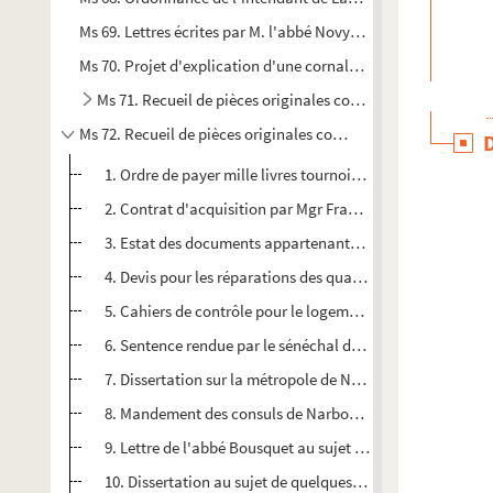
Ms 69. Lettres écrites par M. l'abbé Novy à S.E.M. le cardinal 
Ms 70. Projet d'explication d'une cornaline trouvée dans la f
Ms 71. Recueil de pièces originales concernant les ville, 
Ms 72. Recueil de pièces originales concernant la ville et le
1. Ordre de payer mille livres tournois à M. de la Marselli
2. Contrat d'acquisition par Mgr François Fouquet, arche
3. Estat des documents appartenants à la confrérie de la c
4. Devis pour les réparations des quais Robine de Narbonne
5. Cahiers de contrôle pour le logement des troupes dans
6. Sentence rendue par le sénéchal de Carcassonne, le 27 
7. Dissertation sur la métropole de Narbonne, où l'on fait
8. Mandement des consuls de Narbonne, du 27 août 1771, e
9. Lettre de l'abbé Bousquet au sujet de la découverte de
10. Dissertation au sujet de quelques inscriptions ayant t