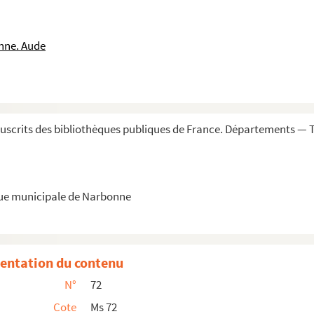
comte d'Artois, Monsieur, frère du Roi, par ...
 par son très humble et très obéissant servit...
nne. Aude
îteaux, située dans le diocèse et la vicomté ...
rchéologique de Narbonne au sujet des fouilles e...
ruel, employé au bureau de M. l'architecte de...
scrits des bibliothèques publiques de France. Départements —
de deux volumes de la collection Doat à la Bibl...
archives de l'évêché de Saint-Papoul, fait en...
hapitre de l'église cathédrale et métropolit...
que municipale de Narbonne
etc., de la maison de monsieur le marquis de B...
s environs de Narbonne, cultivées par l'abbé Pou...
s, par l'abbé Degua, membre honoraire de la Com...
entation du contenu
en faveur de M. de Bram. 1576-1579
N°
72
ville de Narbonne, pour M. Buscaillon
Cote
Ms 72
748, faisant défense de fumer les vignes