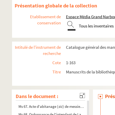
Ms 54. Ordres d'architecture, dédiés à S. A. R. monseigneur le 
Présentation globale de la collection
Ms 55. Manuel du sapeur-pompier, présenté à S. A. R. Monsieur,
Etablissement de
Espace Média Grand Narbo
Ms 56. Cours d'astronomie et de géodésie, par M. Chasles
conservation
Tous les inventaires
Ms 57. Étude historique sur Fontfroide, abbaye de l'Ordre de C
Ms 58. Rapport adressé à MM. les membres de la Commission a
o
Ms 59. Fouilles des Moulinassés. 1879. 1
Plan dressé par M. B
Intitulé de l'instrument de
Catalogue général des manu
Ms 60. Titres des vicomtes de Narbonne. Copie des sommaires 
recherche
Ms 61. Inventaire raisonné des titres, documents et actes des 
Cote
1-163
Ms 62. Inventaire du mobilier, titres et papiers dépendans du c
Titre
Manuscrits de la bibliothè
Ms 63. Livre des dépenses de cuisine, gages des domestiques, 
Ms 64. Hortus Narbonensis. 1791. — Catalogue des plantes de
Ms 65. Recherches sur l'origine de Limoux par ses sanctuaire
Dans le document :
Prés
Ms 66. Verbal et adjudication de la terre et val de Cedelhan 
Ms 67. Acte d'abitanage (
sic
) de messieurs les consuls de la 
Ms 68. Ordonnance de l'intendant de Languedoc, du 21 mars 1