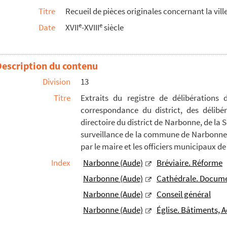
Titre
Recueil de pièces originales concernant la vil
de Polignac, au mois d'août 1739, sur les dé...
e
e
Date
XVII
-XVIII
siècle
ontaine de Nîmes, en 1740
vicomté, sénéchaussée et archevêché de Narbonne. ...
 diocèse de Narbonne. Deuxième partie
Description du contenu
ère, donné par Henri de Navarre. Coutras, le...
Division
13
vêque de Narbonne, de dame Marie de Mercier, ve...
Titre
Extraits du registre de délibérations
correspondance du district, des délibé
hapelle Saint-Jacques et à l'hospital de ladi...
directoire du district de Narbonne, de la
, le 10 décembre 1682, par M. de Portel, fils...
surveillance de la commune de Narbonne 
 les lieux de Leucate et de Roquefort, commencé...
par le maire et les officiers municipaux 
septembre 1713, à la réquisition de dame Josep...
Index
Narbonne (Aude)
Bréviaire. Réforme
 voir que l'évêché d'Elne ou de Perpignan est...
Narbonne (Aude)
Cathédrale. Docum
n faveur de M. Guiraud, chanoine et trésorier d...
Narbonne (Aude)
Conseil général
 deux tombeaux dans l'église de Saint-Crescent...
Narbonne (Aude)
Église. Bâtiments, A
rait à l'évêque de Narbonne, Rustique, d'après...