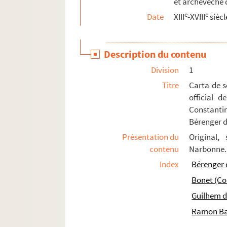
et archevêché 
e
e
Date
XIII
-XVIII
siècl
Description du contenu
Division
1
Titre
Carta de 
official 
Constantin
Bérenger d
Présentation du
Original,
contenu
Narbonne.
Index
Bérenger 
Bonet (Co
Guilhem d
Ramon Ba