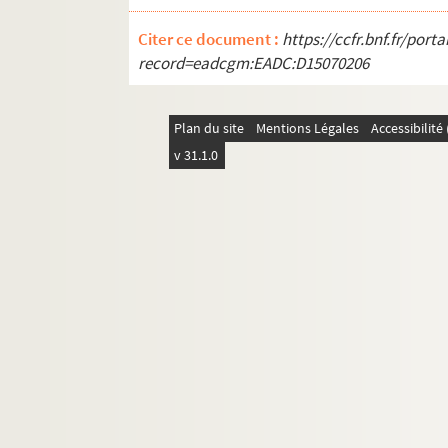
Citer ce document :
https://ccfr.bnf.fr/por
record=eadcgm:EADC:D15070206
Plan du site
Mentions Légales
Accessibilit
v 31.1.0