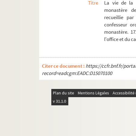
Titre
La vie de la 
Ms 42. Grammaire malaise, traduite de celle de 
monastère de
Ms 43. Dictionarium Siamense-Gallicum. 1835
recueillie pa
confesseur or
Ms 44. Monument historique, comptes faits, revu
monastère. 17
Ms 45. Tableau du commerce de Marseille, sous 
l'office et du 
Ms 46. Armée des Pyrénées. — La situation de cet
Ms 47. Recueil de chansons, épigrammes et vers 
Ms 48. Oeuvres de théâtre de messire Jacques 
Citer ce document :
https://ccfr.bnf.fr/por
record=eadcgm:EADC:D15070100
Ms 49. Contes de Michel de Cervantes Saavedra,
Ms 50. Histoire de Tircis avec la belle Amarilli
Ms 51. La mort du chevalier Bayard, par J.-B. P
Plan du site
Mentions Légales
Accessibilit
Ms 52. Un Pensiero di Giuseppe Rossi-Gallieno. 
v 31.1.0
Ms 53. Recueil des plus généralles considérati
Ms 54. Ordres d'architecture, dédiés à S. A. R. m
Ms 55. Manuel du sapeur-pompier, présenté à S. A