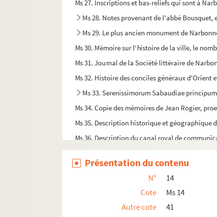
Ms 27. Inscriptions et bas-reliefs qui sont à Nar
Ms 28. Notes provenant de l'abbé Bousquet, 
Ms 29. Le plus ancien monument de Narbonn
Ms 30. Mémoire sur l'histoire de la ville, le no
Ms 31. Journal de la Société littéraire de Narb
Ms 32. Histoire des conciles généraux d'Orient
Ms 33. Serenissimorum Sabaudiae principum
Ms 34. Copie des mémoires de Jean Rogier, proe
Ms 35. Description historique et géographique 
Ms 36. Description du canal royal de communic
Ms 37. Projet du canal de Nantes à Brest. Rapp
Présentation du contenu
Ms 38. Memoriale Justiniani codicis, medulla l
N°
14
Ms 39. Constitutiones juris canonici, secundum 
Cote
Ms 14
Ms 40. Introduction à la pratique, contenant l'
Autre cote
41
Ms 41. Nomenclator botanicus in omnes Indiae 