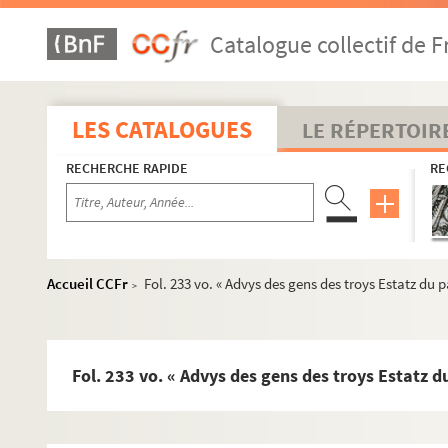
Catalogue collectif de F
LES CATALOGUES
LE RÉPERTOIR
RECHERCHE RAPIDE
RE
Accueil CCFr
Fol. 233 vo. « Advys des gens des troys Estatz du 
>
Ms 1. Missel, à l'usage de la confrérie de S. Jacques de Na
Fol. 233 vo. « Advys des gens des troys Estatz 
Ms 2. Livre d'heures, avec calendrier en latin
Ms 3. Heures de Notre-Dame, à l'usage du diocèse de Narbon