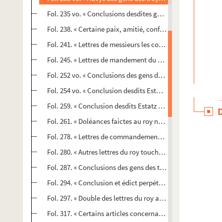
Fol. 235 vo. « Conclusions desdites gens des troys Estatz e
Fol. 238. « Certaine paix, amitié, confédération et aliance e
Fol. 241. « Lettres de messieurs les commissaires qui prési
Fol. 245. « Lettres de mandement du roy nostre sire aulx g
Fol. 252 vo. « Conclusions des gens des troys Estatz de ne 
Fol. 254 vo. « Conclusion desdits Estatz touchant la traict
Fol. 259. « Conclusion desdits Estatz qu'il ne se payara ri
Fol. 261. « Doléances faictes au roy nostre sire par les ge
Fol. 278. « Lettres de commandement du roy nostre sire co
Fol. 280. « Autres lettres du roy touchant le navigaige des
Fol. 287. « Conclusions des gens des troys Estatz, faicte à
Fol. 294. « Conclusion et édict perpétuel et irrévocable de
Fol. 297. « Double des lettres du roy adressans aux trésori
Fol. 317. « Certains articles concernans le faict de l'équiv