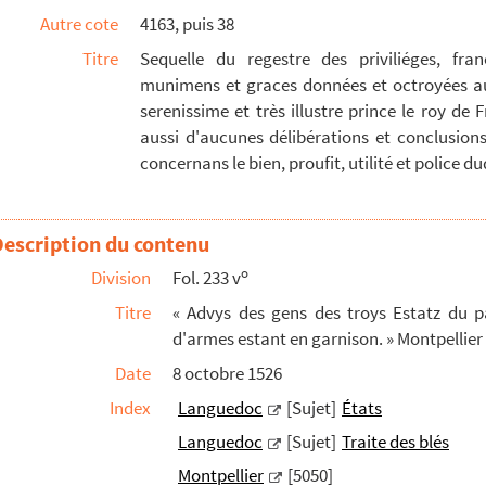
Autre cote
4163, puis 38
t ordonnance provision sur ce que les aultres (hostes)...
Titre
Sequelle du regestre des priviliéges, fra
ntre le pape, le roy nostre sire, les Venissiens,...
munimens et graces données et octroyées a
deront pour le roy nostre sire l'assemblée des troy...
serenissime et très illustre prince le roy de
ens des troys Estatz du pays de Lenguedoc pour ratif...
aussi d'aucunes délibérations et conclusion
concernans le bien, proufit, utilité et police du
faire paistre ni mettre aucun bestailh nul temps dens ...
e des blez. » Montpellier, 13 décembre 1530. — « Copie...
en des pourceaulx, beufs et baches de provision ny ...
Description du contenu
ns des troys Estatz du pays de Lenguedoc ou leurs d...
o
Division
Fol. 233 v
ntre ceulx qui prétendent avoir privilége de non cont...
Titre
« Advys des gens des troys Estatz du 
 marchandises et autres danrées, et prohibition à t...
d'armes estant en garnison. » Montpellier
 Montpellier, en décembre mil cinq cent trente, tou...
Date
8 octobre 1526
s gens des troys Estatz, touchant les gens qui sero...
Index
Languedoc
[Sujet]
États
er de France, généralz des finances, sénéchalz et a...
Languedoc
[Sujet]
Traite des blés
alent à la réquisition des troys Estats du pays de...
Montpellier
[5050]