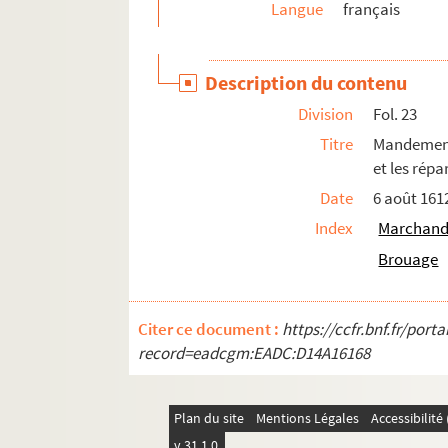
Langue
français
633. Recueil
634. Recueil
Description du contenu
635. Dossier de pièces concernant l'organisation
Division
Fol. 23
636. Recueil
Titre
Mandement 
637. Recueil
et les rép
638. Recueil
Date
6 août 161
639. Recueil
Index
Marchand
640. Mémoire justificatif de Lequinio, membre d
Brouage
641. Recueil de documents intéressant la Roc
642. [Titre absent ou non renseigné]
Citer ce document :
https://ccfr.bnf.fr/por
643. Recueil de pièces concernant des famille
record=eadcgm:EADC:D14A16168
644. Recueil de pièces concernant des famille
645. Correspondance et documents concernant le 
Plan du site
Mentions Légales
Accessibilit
646. Recueil de pièces concernant le duc et la d
v 31.1.0