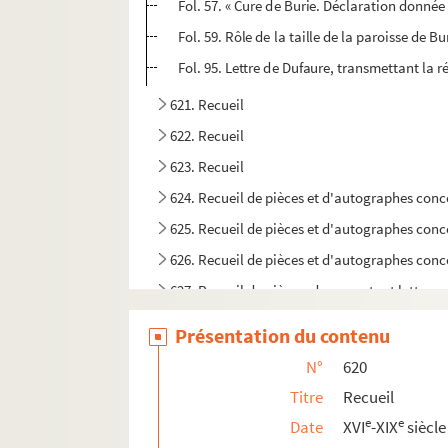
Fol. 57. « Cure de Burie. Déclaration donnée
Fol. 59. Rôle de la taille de la paroisse de 
Fol. 95. Lettre de Dufaure, transmettant la 
621. Recueil
622. Recueil
623. Recueil
624. Recueil de pièces et d'autographes conc
625. Recueil de pièces et d'autographes conc
626. Recueil de pièces et d'autographes conc
627. Recueil de pièces, documents et lettres
628. Recueil de pièces
Présentation du contenu
629. Recueil
N°
620
630. Recueil
Titre
Recueil
631. Recueil
e
e
Date
XVI
-XIX
siècle
632. Recueil de pièces concernant Louis-Basil