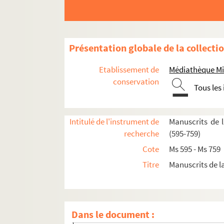
615. Recueil de pièces concernant Marie Chama
616. « Notice biographique sur M. le baron de Bo
617. Recueil de pièces concernant Aimé-Jac
Présentation globale de la collecti
618. Recueil
Etablissement de
Médiathèque Mi
619. Recueil concernant la famille de Bourdei
conservation
Tous les
620. Recueil
Fol. 2. Pièces concernant Brouage et nota
Intitulé de l'instrument de
Manuscrits de 
Fol. 3. Lettre, signée d'une abréviation, adre
recherche
(595-759)
Fol. 6. Quittance de ses gages par François 
Cote
Ms 595 - Ms 759
Fol. 8. Acte de caution le même à Joseph Cail
Titre
Manuscrits de l
Fol. 11. Lettre signée : « Le Rivau », adress
Fol. 12. Procuration par Timoléon d'Espinay,
Fol. 15. Procuration du même à Sauvaget, 
Dans le document :
Fol. 15 vo. Contrat intéressant des ouvriers