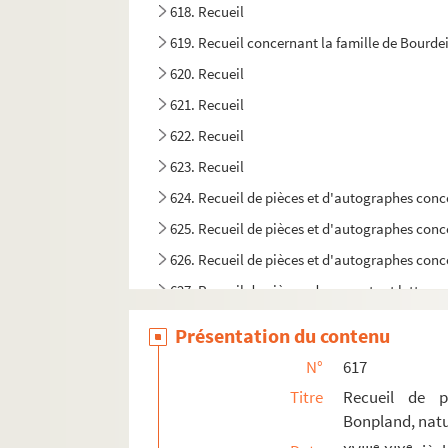
618. Recueil
619. Recueil concernant la famille de Bourdei
620. Recueil
621. Recueil
622. Recueil
623. Recueil
624. Recueil de pièces et d'autographes conc
625. Recueil de pièces et d'autographes conc
626. Recueil de pièces et d'autographes conc
627. Recueil de pièces, documents et lettres
628. Recueil de pièces
Présentation du contenu
629. Recueil
N°
617
630. Recueil
Titre
Recueil de p
631. Recueil
Bonpland, natu
632. Recueil de pièces concernant Louis-Basil
e
e