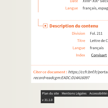
Date
XVIII
-XIX
siècl
631. Recueil
Langue
français, espa
632. Recueil de pièces concernant Louis-Basil
633. Recueil
Description du contenu
634. Recueil
Division
Fol. 211
635. Dossier de pièces concernant l'organisation
Titre
Lettre de C
636. Recueil
Langue
français
637. Recueil
Index
Corvisart
638. Recueil
639. Recueil
Citer ce document :
https://ccfr.bnf.fr/por
640. Mémoire justificatif de Lequinio, membre d
record=eadcgm:EADC:D14A16097
641. Recueil de documents intéressant la Roc
642. [Titre absent ou non renseigné]
Plan du site
Mentions Légales
Accessibilit
643. Recueil de pièces concernant des famille
v 31.1.0
644. Recueil de pièces concernant des famille