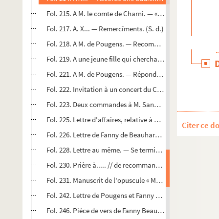
Fol. 215. A M. le comte de Charni. — « Il n'y a donc pas de f
Fol. 217. A. X... — Remercîments. (S. d.)
Fol. 218. A M. de Pougens. — Recommande un musicien 
Fol. 219. A une jeune fille qui cherchait une position. — E
Fol. 221. A M. de Pougens. — Répond à une demande non e
Fol. 222. Invitation à un concert du Cercle harmonique. —
Fol. 223. Deux commandes à M. Sandos, son tailleur, pour l
me
Fol. 225. Lettre d'affaires, relative à un procès entre M
v
Citer ce d
Fol. 226. Lettre de Fanny de Beauharnais à M. de Pougen
Fol. 228. Lettre au même. — Se termine par un quatrain à s
me
Fol. 230. Prière à..... // de recommander M
de Marguerite
Fol. 231. Manuscrit de l'opuscule « Moins que rien ou la
Fol. 242. Lettre de Pougens et Fanny Beauharnais, président
Fol. 246. Pièce de vers de Fanny Beauharnais