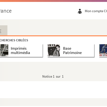
L'invite à son décadi. (S. d.) Après 1799
rance
Mon compte C
 les corrections faites sur son conseil. (S. d.) Ap...
 Regrets de ne pas l'avoir eu à une soirée. « M. de...
 Montison dans une affaire relative à une pensionnaire...
E
Après 1804
CHERCHES CIBLÉES
Imprimés
Base
M. Delisle. M. de Cubières et M. de Courchamps y seron...
multimédia
Patrimoine
stitut national. — Invitation à dîner. « M. de Vi...
e je craignais les hommes. » En vers. (S. d.)
ande au préfet de police un petit coin de loge pour ...
Notice
1 sur 1
laint d'être loin de Ferney, et ne pas pouvoir y ...
nde aime. » — Remercîments, et regrets de le voir ...
e l'hommage profondément senti que je rends à la mémoi...
sans doute du tirage dont il est question dans la le...