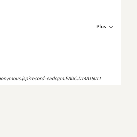
Plus
ct_anonymous.jsp?record=eadcgm:EADC:D14A16011