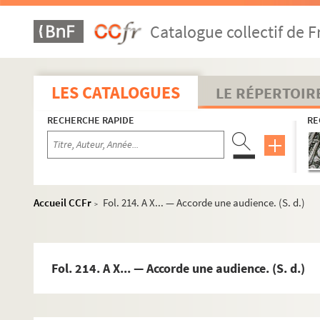
Fol. 159. A M. Charles Pougens. — Question d'abonnement. 
Catalogue collectif de F
Fol. 161. Au même. — Compliments. Lui envoie des vers, avec
Fol. 163. A M. de Pougens, membre de l'Institut national. —
Fol. 165. Au même. — Se plaint des procédés de madame de
LES CATALOGUES
LE RÉPERTOIR
Fol. 167. Relative à une lettre « du prince adoré. » (S. d.) 
RECHERCHE RAPIDE
RE
Fol. 169. Vers adressés à M. de Pougens, malade. (S. d.)
Fol. 171. A madame de Soyecour. — Accepte un dîner avec 
Fol. 173. A M. Villars, membre du Corps législatif et de l'In
Fol. 175. « Réponse à des vers où M. de Villars me disait qu
Accueil CCFr
Fol. 214. A X... — Accorde une audience. (S. d.)
>
Fol. 176. A M. Veyrot, inspecteur général de police. — Dem
Fol. 178. A M. de Voltaire, à Ferney. — Lettre d'éloges. Se p
Fol. 182. « A notre illustre président, celui que tout le mo
Fol. 214. A X... — Accorde une audience. (S. d.)
Fol. 183. A M. de Pougens. — Lui envoie les épreuves « d
Fol. 185. A M. de Pougens. — Lui envoie deux exemplaires, 