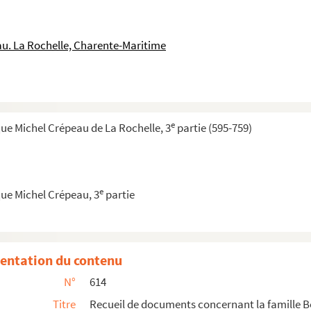
peine. La cause n'apparaît pas. (S. d.)
. (V. fol. 90.) (S. d.)
u. La Rochelle, Charente-Maritime
tre du sieur Rétif et « de la traduction de l'Adres...
rès une note). — La remercie de lui avoir fait lire ...
 elle. Sa santé ne lui permet pas de se déplacer. (...
e
ue Michel Crépeau de La Rochelle, 3
partie (595-759)
venir de la reine Hortense. (S. d.)
arée. (S. d.)
e
ue Michel Crépeau, 3
partie
 d'une lettre pour le prince de Gonzague. (S. d.)
lle, de vous envoyer une lettre pour votre digne et ...
entation du contenu
rait rendus à un comte qu'elle ne nomme pas. Elle es...
N°
614
ouement pour un prince qu'elle ne nomme pas. (S. d.)
Titre
Recueil de documents concernant la famille 