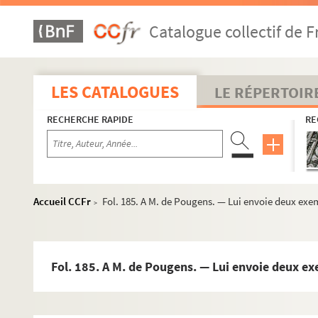
Fol. 127. Quatrain à M. de Cailhava, membre de l'Institut,
Catalogue collectif de F
Fol. 129. A M. de Courchamps, à Lesigni, par Brie-Comte
Fol. 131. A M. Dauger. — Remercîment et prière de venir dîn
Fol. 133. A madame de Gambes. — Ne peut répondre à son in
LES CATALOGUES
LE RÉPERTOIR
Fol. 135. A M. de Genève, rue Saint-Honoré, près de l'hôte
RECHERCHE RAPIDE
RE
Fol. 137. A M. Godin, ministre des finances, pour recomm
Fol. 139. A M. Julien, à Paris, pour lui souhaiter un bon 
Fol. 141. A M. Mercier. — Regret de ne pas l'avoir vu. (S. d.
Fol. 143. Au même. — Compliment et invitation à dîner. (S
Accueil CCFr
Fol. 185. A M. de Pougens. — Lui envoie deux exemp
>
Fol. 147. Au même. — Compliments. (S. d.)
Fol. 149. Au même. — Regrets de ne l'avoir pas vu. A lu av
Fol. 151. A M. de la Motte. — Prière de venir dîner et enten
Fol. 185. A M. de Pougens. — Lui envoie deux exe
Fol. 153. A M. Noel, notaire de Sa Majesté l'Empereur, à Par
Fol. 155. Au même. — Remercîments pour services personne