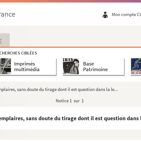
 en recevant deux oranges. (S. d.)
rance
Mon compte C
-Robert
er. (S. d.)
vitation ; est souffrante. (S. d.)
E
l de Beauvau. — Allusion à des conversations et des ...
CHERCHES CIBLÉES
ander une dame d'Euvrez. (S. d.)
Imprimés
Base
voyage et le recommander à ses neveux ? (S. d.)
multimédia
Patrimoine
)
. d.)
laires, sans doute du tirage dont il est question dans la le...
Notice
1 sur 1
ec le comte de Saint-Aldegonde et le chevalier de Cu...
dre des vers de Vigée. (S. d.)
mplaires, sans doute du tirage dont il est question dans la
is. — Félicitation pour la part qu'il prend à l'em...
ls. (S. d.)