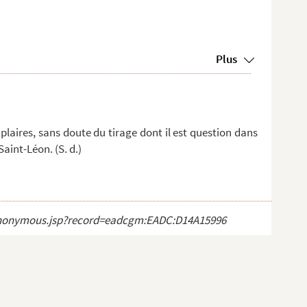
Plus
laires, sans doute du tirage dont il est question dans
Saint-Léon. (S. d.)
ct_anonymous.jsp?record=eadcgm:EADC:D14A15996