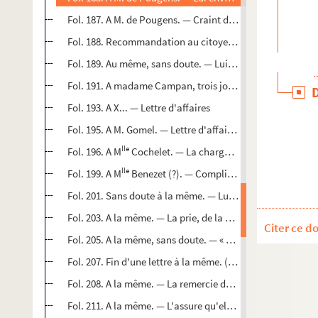
Fol. 187. A M. de Pougens. — Craint de lui avoir fait de la 
Fol. 188. Recommandation au citoyen préfet, du citoyen Rétif
Fol. 189. Au même, sans doute. — Lui envoie copie d'une let
Fol. 191. A madame Campan, trois jours avant sa mort (d'ap
Fol. 193. A X... — Lettre d'affaires
Fol. 195. A M. Gomel. — Lettre d'affaires. Rendez-vous chez
lle
Fol. 196. A M
Cochelet. — La charge de la rappeler au sou
lle
Fol. 199. A M
Benezet (?). — Compliments. (S. d.)
Fol. 201. Sans doute à la même. — Lui envoie une lettre ég
Fol. 203. A la même. — La prie, de la part de M. de Charni,
Citer ce d
Fol. 205. A la même, sans doute. — « Je me hâte, mademoise
Fol. 207. Fin d'une lettre à la même. (S. d.)
Fol. 208. A la même. — La remercie des services qu'elle au
Fol. 211. A la même. — L'assure qu'elle est pleine de dév