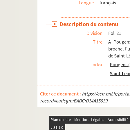
Langue
français
Fol. 125. Au prince Louis Bonaparte. — Rec
Fol. 127. Quatrain à M. de Cailhava, membre 
Description du contenu
Fol. 129. A M. de Courchamps, à Lesigni, p
Division
Fol. 81
Fol. 131. A M. Dauger. — Remercîment et prièr
Titre
A Pougen
Fol. 133. A madame de Gambes. — Ne peut répo
broche, l'
Fol. 135. A M. de Genève, rue Saint-Honoré, 
de Saint-L
Fol. 137. A M. Godin, ministre des finances
Index
Pougens (C
Fol. 139. A M. Julien, à Paris, pour lui souh
Saint-Léo
Fol. 141. A M. Mercier. — Regret de ne pas l'a
Fol. 143. Au même. — Compliment et invitatio
Citer ce document :
https://ccfr.bnf.fr/por
Fol. 147. Au même. — Compliments. (S. d.)
record=eadcgm:EADC:D14A15939
Fol. 149. Au même. — Regrets de ne l'avoir p
Fol. 151. A M. de la Motte. — Prière de venir 
Plan du site
Mentions Légales
Accessibilit
Fol. 153. A M. Noel, notaire de Sa Majesté l'E
v 31.1.0