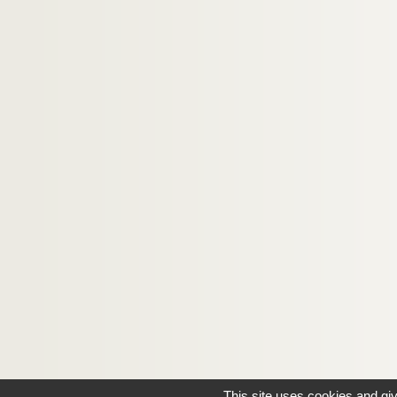
622. Recueil
623. Recueil
624. Recueil de pièces et d'autographes conc
625. Recueil de pièces et d'autographes conc
626. Recueil de pièces et d'autographes conc
627. Recueil de pièces, documents et lettres
628. Recueil de pièces
629. Recueil
630. Recueil
631. Recueil
632. Recueil de pièces concernant Louis-Basil
633. Recueil
634. Recueil
635. Dossier de pièces concernant l'organisation
636. Recueil
This site uses cookies and gi