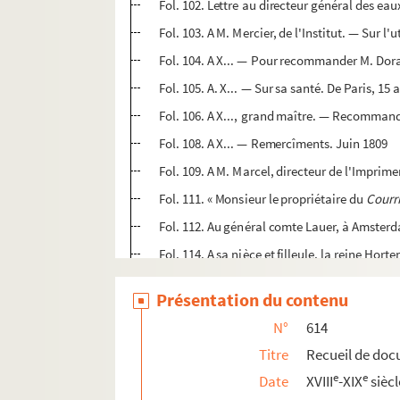
Fol. 102. Lettre au directeur général des eaux
Fol. 103. A M. Mercier, de l'Institut. — Sur 
Fol. 104. A X... — Pour recommander M. Dora
Fol. 105. A. X... — Sur sa santé. De Paris, 15 
Fol. 106. A X..., grand maître. — Recommand
Fol. 108. A X... — Remercîments. Juin 1809
Fol. 109. A M. Marcel, directeur de l'Imprim
Fol. 111. « Monsieur le propriétaire du
Courri
Fol. 112. Au général comte Lauer, à Amsterda
Fol. 114. A sa nièce et filleule, la reine Hort
Fol. 115. A M. de la Valette, conseiller d'Ét
Présentation du contenu
Fol. 117. Lettre de Pougens et Fanny Beauharn
N°
614
Fol. 120. A M. Darnaud, rue des Postes, près 
Titre
Recueil de doc
Fol. 122. Au même. — Le remercie de ses co
e
e
Date
XVIII
-XIX
siècl
Fol. 124. Au même. Pour la mort de son père.