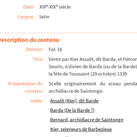
e
e
Date
XIII
-XIX
siècle
iandi », le jeune, clerc, de Barbezieux, une maiso...
Langue
latin
ux, Colin André, mercier (mercerius), et son fils,...
 Bermund, dit le châtelain de Cognac, et à Pierre ...
ezieux, à Aymeri Guichard, clerc, du même lieu, d'un...
Description du contenu
à maître Guyon Itier, paroissien de Montausier. Le ...
Division
Fol. 16
toris », à Itier « Mercatoris » de maisons sises ...
Titre
Vente par Itier Assalit, dit Barda, et Pétro
e Charles, demeurant à Barbezieux, à maître Bertra...
Seurin, à Vivien de Barda (ou de la Barde),
la fête de Toussaint (29 octobre) 1339
ur de Barbezieux le droit de haute justice dans la ...
Présentation du
Scellé originairement du sceau pen
e Barbezieux. De Marly, le 3 novembre 1694
contenu
archidiacre de Saintonge.
eux de Culant », adressées l'une à madame de Louv...
Index
Assalit (Itier), dit Barde
le duc de la Rochefoucauld, duc de la Roche-Guyon, s...
Barda (De la Barde ?)
eux, à M. Jean-François de la Porte, seigneur de Sa...
Bernard, archidiacre de Saintonge
Itier, seigneurs de Barbezieux