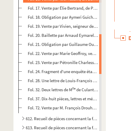
Fol. 17. Vente par Élie Bertrand, de Pons, à Aldoyn « Trinh
Fol. 18. Obligation par Aymeri Guichard, clerc, de Barbezie
Fol. 19. Vente par Vivien, seigneur de Barbezieux, à Pierre
Fol. 20. Baillette par Arnaud Eymarelle, demeurant à Barb
Fol. 21. Obligation par Guillaume Ouchier, de Barbezieux, 
Fol. 22. Vente par Marie Geoffroy, veuve de Fouchier « Merca
Fol. 23. Vente par Pétronille Charlesse, fille de feu Pierr
Fol. 24. Fragment d'une enquête établissant pour le seigne
Fol. 28. Une lettre de Louis-François Letellier, marquis d
lle
Fol. 32. Deux lettres de M
de Culant, signées : « Barbezi
Fol. 37. Dix-huit pièces, lettres et mémoires concernant 
Fol. 72. Vente par M. François Drouhet, écuyer, de Barbezi
612. Recueil de pièces concernant la famille Beauharnais
613. Recueil de pièces concernant la famille Beauharnais