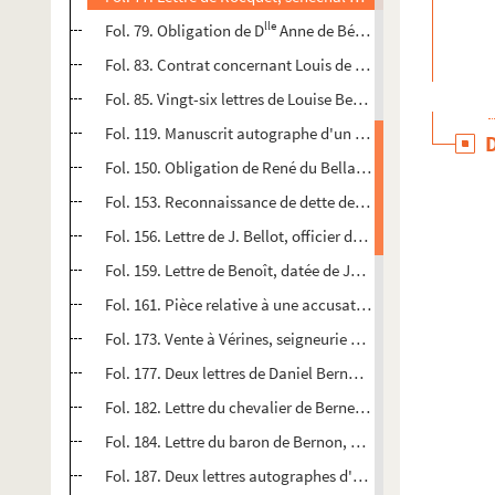
lle
re
Fol. 79. Obligation de D
Anne de Béchillon à M
Henri, c
Fol. 83. Contrat concernant Louis de Belcier, seigneur et
Fol. 85. Vingt-six lettres de Louise Belloc, à divers
Fol. 119. Manuscrit autographe d'un feuilleton de la même
Fol. 150. Obligation de René du Bellay, marquis de Thouar
Fol. 153. Reconnaissance de dette de Bernon de Belon, con
Fol. 156. Lettre de J. Bellot, officier de marine
Fol. 159. Lettre de Benoît, datée de Jonzac, 15 prairial an I
Fol. 161. Pièce relative à une accusation d'empoisonneme
Fol. 173. Vente à Vérines, seigneurie d'Anais
Fol. 177. Deux lettres de Daniel Bernard, archiviste palé
Fol. 182. Lettre du chevalier de Bernessart à M. Mouchard
Fol. 184. Lettre du baron de Bernon, officier supérieur ret
Fol. 187. Deux lettres autographes d'Ernest Bersot