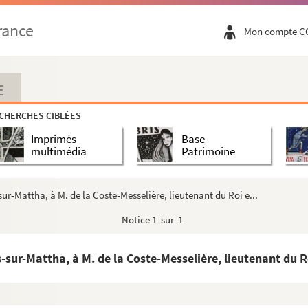
uries des Rivières de Vaux, des Basses-Tries, ...
rance
Mon compte C
uries de la Roche-Bertin, les Basses-Tries, Ch...
rre-sur-Mer, du prieuré du Petit-Maillezais, C...
erre-sur-Mer, la Rivière de Vaux, Chagnoliet, C...
E
CHERCHES CIBLÉES
tifs aux événements de la Révolution de ...
Imprimés
Base
 mes armateurs et de divers autres particu...
multimédia
Patrimoine
ur-Mattha, à M. de la Coste-Messelière, lieutenant du Roi e...
Notice
1 sur 1
r Balloufeau. De Saint-Jean-d'Angély, le 24 décemb...
 aujourd'hui sénateur de la Charente-Inférieure
-sur-Mattha, à M. de la Coste-Messelière, lieutenant du Ro
e vaisseau de la République, au citoyen Monge, mini...
. Archives historiques, rue Richelieu, 85, ancien...