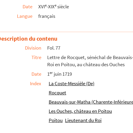
e
e
Date
XVI
-XIX
siècle
omte de Senectère, et Étienne-Girard Pelet, cheva...
Langue
français
 baron de Cozes
, inséré dans le journal
le Globe,
en 1827 ou 1828
Description du contenu
s, lieutenant général pour le Roi en Anjou, à Jean de...
Division
Fol. 77
trôleur des fortifications royales d'Angoumois et Sai...
Titre
Lettre de Rocquet, sénéchal de Beauvais-
Roi en Poitou, au château des Ouches
I, annonçant à Tiranty, président du district, à ...
er
Date
1
juin 1719
nt de bestiaux dans la forêt de Benon, appartenant à l...
Index
La Coste-Messièle (De)
Rocquet
ographe
Beauvais-sur-Matha (Charente-Inférieure
, à Paris. De Boulogne-sur-Mer, le 31 août 1760
Les Ouches, château en Poitou
raité, à M. de Birague. De la Guillemaudière (Vendé...
Poitou
Lieutenant du Roi