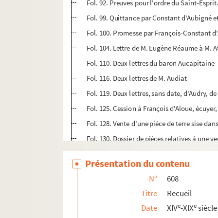
Fol. 92. Preuves pour l'ordre du Saint-Esprit
Fol. 99. Quittance par Constant d'Aubigné et
Fol. 100. Promesse par François-Constant d
Fol. 104. Lettre de M. Eugène Réaume à M. 
Fol. 110. Deux lettres du baron Aucapitaine
Fol. 116. Deux lettres de M. Audiat
Fol. 119. Deux lettres, sans date, d'Audry, d
Fol. 125. Cession à François d'Aloue, écuyer
Fol. 128. Vente d'une pièce de terre sise da
Fol. 130. Dossier de pièces relatives à une v
Fol. 139. Quittance par « Thebaut des Mannes
Présentation du contenu
Fol. 140. Quittance par Regnaud de Buissu à 
N°
608
Fol. 141. Quittance par Nicolas Boisseau, se
Titre
Recueil
Fol. 142. Lettre de M. Hubert à Mgr de Chami
e
e
Date
XIV
-XIX
siècle
Fol. 144. Pièce sur le pavage des routes de l