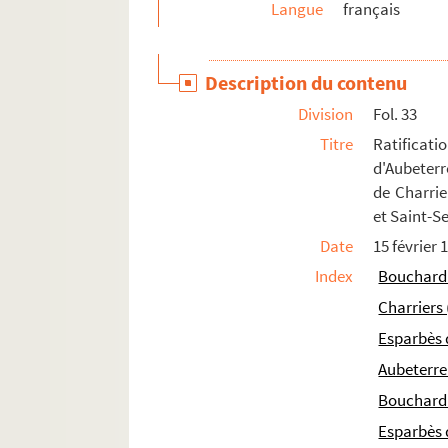
Langue
français
Fol. 147. Lettre de M. Denys d'Aussy. Du ch
Fol. 149. Procuration par Jean-Jacques de G
Description du contenu
Fol. 151. Testament de dame Madeleine d'Ayd
Division
Fol. 33
Fol. 160. Monographie de Jacques-Lucien Ay
Titre
Ratificat
609. Recueil
d'Aubeterr
610. Recueil
de Charrie
611. Recueil de pièces concernant la ville et
et Saint-Se
Date
15 février 
612. Recueil de pièces concernant la famille
Index
Bouchard 
613. Recueil de pièces concernant la famille
Charriers 
614. Recueil de documents concernant la fa
Esparbès 
615. Recueil de pièces concernant Marie Chama
Aubeterre 
616. « Notice biographique sur M. le baron de Bo
Bouchard 
617. Recueil de pièces concernant Aimé-Jac
Esparbès 
618. Recueil