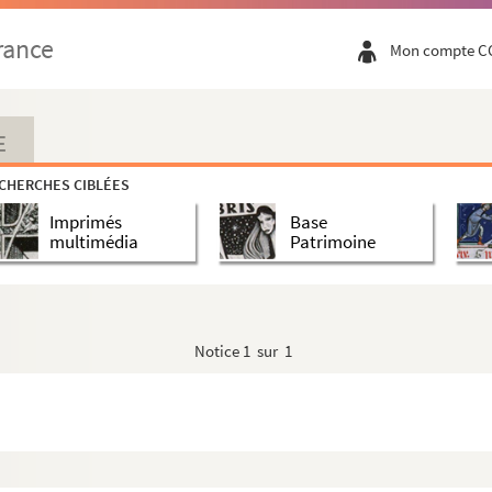
rance
Mon compte C
E
CHERCHES CIBLÉES
Imprimés
Base
multimédia
Patrimoine
Notice
1 sur 1