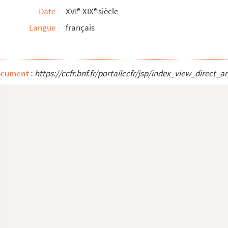
e
e
Date
XVI
-XIX
siècle
amp du maréchal de Mac Mahon, président de la Républi...
Langue
français
l'intervention de Françoise-Henriette de Durfort,...
nte-Inférieure. Trois pièces datées de Paris, 24 j...
bre 1785
ocument :
https://ccfr.bnf.fr/portailccfr/jsp/index_view_dire
es pour l'église d'Aigrefeuille, au diocèse de la ...
 chevalier, seigneur des Razes, et de demoiselle An...
re
mortuaire de M
Anthoine de Bandinet, seigneur d...
çois d'Alloue, écuyer, seigneur des Ajots et de la...
es d'Alloue, à Pierre Bouhereau, marchand demeurant ...
s du précédent
e du Roi, seigneur de la Forge, de Teillon, au re...
oi au siége d'Angoumois, contre Charles d'Alloue
ie, commandant pour le Roi en la ville de la Rochell...