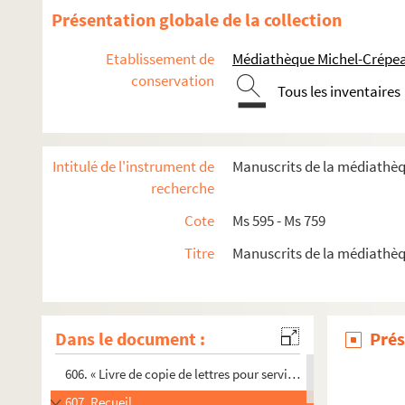
Présentation globale de la collection
Etablissement de
Médiathèque Michel-Crépea
595. Recueil de pièces concernant Charpentier de Longcha
conservation
Tous les inventaires
596. Charpentier de Longchamps. OEuvres, en prose et en 
597. Livre-journal du sieur Rondeau de la Jarne (1754-1757)
598. « Livre-journal de recette et dépense faite par le sieur Liég
Intitulé de l'instrument de
Manuscrits de la médiathèq
599. Recueil de pièces concernant principalement les seigne
recherche
600. Recueil de pièces concernant principalement les seigne
Cote
Ms 595 - Ms 759
601. Recueil de pièces concernant principalement les seigne
Titre
Manuscrits de la médiathèq
602. Recueil de pièces concernant les seigneuries de Dompie
603. Recueil de pièces concernant les seigneuries de Dompi
604. [Titre absent ou non renseigné]
Dans le document :
Prés
605. Recueil d'édits, lettres patentes, lois, décrets, etc., rela
606. « Livre de copie de lettres pour servir à moy Villeur pour
607. Recueil