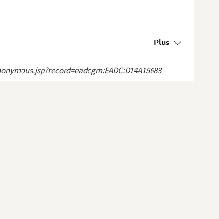
Plus
ct_anonymous.jsp?record=eadcgm:EADC:D14A15683