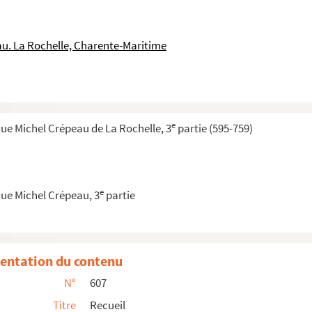
u. La Rochelle, Charente-Maritime
mps, homme de lettres, membre de l'Académie de la...
vers
eois, de la Rochelle, et ses associés, ...
e
ue Michel Crépeau de La Rochelle, 3
partie (595-759)
uries des Rivières, Dompierre-sur-Mer, celles ...
uries des Rivières de Vaux, des Basses-Tries, ...
uries de la Roche-Bertin, les Basses-Tries, Ch...
e
ue Michel Crépeau, 3
partie
rre-sur-Mer, du prieuré du Petit-Maillezais, C...
erre-sur-Mer, la Rivière de Vaux, Chagnoliet, C...
entation du contenu
tifs aux événements de la Révolution de ...
N°
607
 mes armateurs et de divers autres particu...
Titre
Recueil