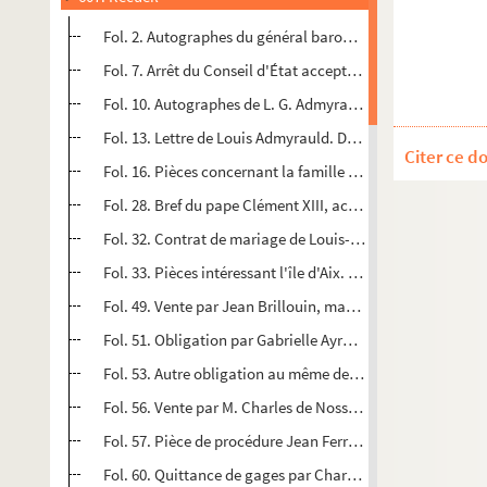
Fol. 2. Autographes du général baron d'Abzac, aide de c
Fol. 7. Arrêt du Conseil d'État acceptant, dans un procès, 
Fol. 10. Autographes de L. G. Admyrauld, député de la Chare
Fol. 13. Lettre de Louis Admyrauld. De la Rochelle, 8 octo
Citer ce d
Fol. 16. Pièces concernant la famille d'Aguesseau
Fol. 28. Bref du pape Clément XIII, accordant des indulgenc
Fol. 32. Contrat de mariage de Louis-François d'Aiguières,
Fol. 33. Pièces intéressant l'île d'Aix. « Coppie de l'acte 
Fol. 49. Vente par Jean Brillouin, marchand à Chizé, à Fran
Fol. 51. Obligation par Gabrielle Ayrault, veuve de Charl
Fol. 53. Autre obligation au même de Charles d'Alloue, fil
Fol. 56. Vente par M. Charles de Nossay, chevalier de l'ordr
Fol. 57. Pièce de procédure Jean Ferraud, conseiller du R
Fol. 60. Quittance de gages par Charles d'Alençon de Surv