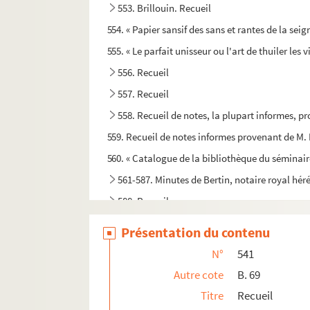
553. Brillouin. Recueil
554. « Papier sansif des sans et rantes de la sei
555. « Le parfait unisseur ou l'art de thuiler les v
556. Recueil
557. Recueil
558. Recueil de notes, la plupart informes, pr
559. Recueil de notes informes provenant de M. B
560. « Catalogue de la bibliothèque du séminair
561-587. Minutes de Bertin, notaire royal hér
588. Recueil
589. Recueil
Présentation du contenu
590. Minutes de Merceron, notaire à Saint-Fort
N°
541
591. Minutes de Merceron, notaire à Saint-Fort
Autre cote
B. 69
592. Minutes de Merceron, notaire à Saint-Fort
Titre
Recueil
593. Recueil