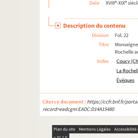
e
e
Date
XVIII
-XIX
siècl
594. Pouillés du diocèse de Saintes, contena
Description du contenu
Division
Fol. 22
Titre
Monseigne
Rochelle au
Index
Coucy (Ch
La Rochel
Évêques
Citer ce document :
https://ccfr.bnf.fr/por
record=eadcgm:EADC:D14A15480
Plan du site
Mentions Légales
Accessibilit
v 31.1.0