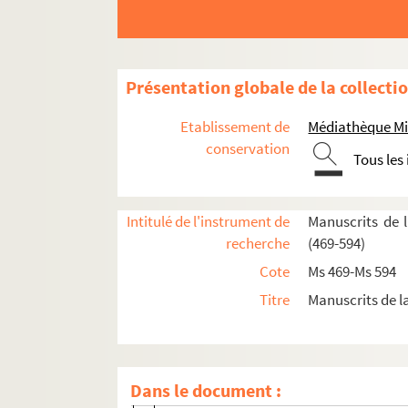
Fol. 22. Quittance par Jean Coquilleau et a
Fol. 23. Hommage rendu au duc de Rohan, par
Fol. 25. Autre hommage de Châteaupers, par 
Présentation globale de la collecti
Fol. 27. Accord concernant Louis Brillouin,
Etablissement de
Médiathèque Mi
Fol. 29. Pièces de procédure entre Marie de V
conservation
Tous les
Fol. 34. Supplique au Roi des habitants de Sa
Fol. 36. Fragments de mémoires concernant 
Intitulé de l'instrument de
Manuscrits de 
Fol. 39. Délibération du corps de ville de Sa
recherche
(469-594)
Fol. 43. Titre concernant la famille Brilloui
Cote
Ms 469-Ms 594
Fol. 45. Lettres diverses
Titre
Manuscrits de l
Fol. 52. « Observations présentées par MM. l
Fol. 58. Lettres diverses
Rulland (an IV)
Dans le document :
Morisset (1791)