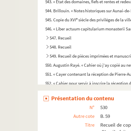
543. « État des domaines, fiefs et rentes et rede
544. Brillouin. « Notes historiques sur Aunai-de
e
545. Copie du XVI
siècle des priviléges de la v
546. « Liber actuum capitularium monasterii Sa
547. Recueil
548. Recueil
549. Recueil de pièces imprimées et manuscr
550. Augustin Rayé. « Cahier où j'ay copié au net
551. « Cayer contenant la réception de Pierre-Au
552. « Cahier pour servir à inscrire la réception
553. Brillouin. Recueil
Présentation du contenu
554. « Papier sansif des sans et rantes de la sei
N°
530
555. « Le parfait unisseur ou l'art de thuiler les v
Autre cote
B. 59
556. Recueil
Titre
Recueil de cop
557. Recueil