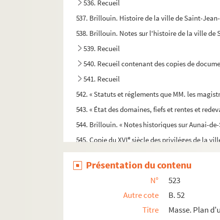
536. Recueil
537. Brillouin. Histoire de la ville de Saint-Jea
538. Brillouin. Notes sur l'histoire de la ville d
539. Recueil
540. Recueil contenant des copies de documen
541. Recueil
542. « Statuts et réglements que MM. les magistra
543. « État des domaines, fiefs et rentes et rede
544. Brillouin. « Notes historiques sur Aunai-de
e
545. Copie du XVI
siècle des priviléges de la v
546. « Liber actuum capitularium monasterii Sa
Présentation du contenu
547. Recueil
N°
523
548. Recueil
Autre cote
B. 52
549. Recueil de pièces imprimées et manuscr
Titre
Masse. Plan d'u
550. Augustin Rayé. « Cahier où j'ay copié au net