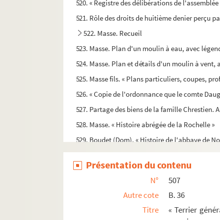
520. « Registre des délibérations de l'assemblé
521. Rôle des droits de huitième denier perçu pa
522. Masse. Recueil
523. Masse. Plan d'un moulin à eau, avec légend
524. Masse. Plan et détails d'un moulin à vent,
525. Masse fils. « Plans particuliers, coupes, pro
526. « Copie de l'ordonnance que le comte Daugn
527. Partage des biens de la famille Chrestien. 
528. Masse. « Histoire abrégée de la Rochelle »
529. Boudet (Dom). « Histoire de l'abbaye de No
530. Recueil de copies et d'analyses de documen
Présentation du contenu
531. Recueil de pièces concernant Saint-Jea
N°
507
e
e
532. Brillouin. « Pons, du X
siècle au XVI
siècle
Autre cote
B. 36
533. Recueil relatif à l'histoire de Pons
Titre
« Terrier géné
534. Recueil de documents concernant la vill