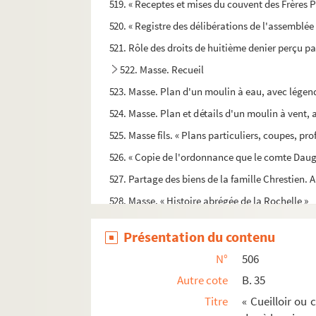
519. « Receptes et mises du couvent des Frères 
520. « Registre des délibérations de l'assemblé
521. Rôle des droits de huitième denier perçu pa
522. Masse. Recueil
523. Masse. Plan d'un moulin à eau, avec légend
524. Masse. Plan et détails d'un moulin à vent,
525. Masse fils. « Plans particuliers, coupes, pro
526. « Copie de l'ordonnance que le comte Daugn
527. Partage des biens de la famille Chrestien. 
528. Masse. « Histoire abrégée de la Rochelle »
529. Boudet (Dom). « Histoire de l'abbaye de No
Présentation du contenu
530. Recueil de copies et d'analyses de documen
N°
506
531. Recueil de pièces concernant Saint-Jea
Autre cote
B. 35
e
e
532. Brillouin. « Pons, du X
siècle au XVI
siècle
Titre
« Cueilloir ou 
533. Recueil relatif à l'histoire de Pons