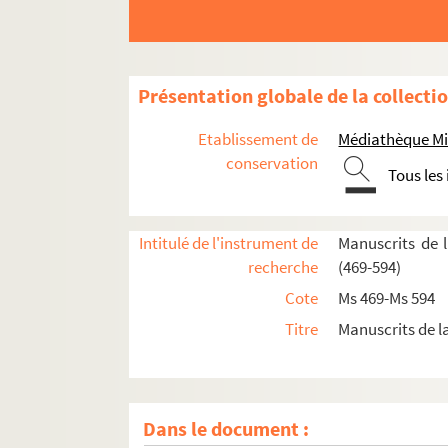
490. Massiou (Daniel). « Traité des fonctions de
491. Massiou (Daniel). « Lettres du cardinal Ben
492. Massiou (Daniel). « Lettres et notes histori
Présentation globale de la collecti
493. Massiou (Daniel). « Glanes historiques. Que
494. Massiou (Daniel). « La Rochelle et sa banli
Etablissement de
Médiathèque Mi
495. Massiou (Daniel)
conservation
Tous les
496. Massiou (Daniel). « Almanach du cultivateur
497. Comptes divers
Intitulé de l'instrument de
Manuscrits de 
498. Recueil de plans et de dessins de M. Jou
recherche
(469-594)
499. Recueil
Cote
Ms 469-Ms 594
500. Recueil
Titre
Manuscrits de l
501. Masse
502. « Inventaire général et perpétuel des titres 
503. « Terrier général des châtellenie, terre et se
Dans le document :
504. « Terrier général de la seigneurie de la Bra