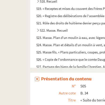
518. Recueil
519. « Receptes et mises du couvent des Frères 
520. « Registre des délibérations de l'assemblé
521. Rôle des droits de huitième denier perçu pa
522. Masse. Recueil
523. Masse. Plan d'un moulin à eau, avec légend
524. Masse. Plan et détails d'un moulin à vent,
525. Masse fils. « Plans particuliers, coupes, pro
526. « Copie de l'ordonnance que le comte Daugn
527. Partage des biens de la famille Chrestien. 
528. Masse. « Histoire abrégée de la Rochelle »
Présentation du contenu
529. Boudet (Dom). « Histoire de l'abbaye de No
N°
505
530. Recueil de copies et d'analyses de documen
Autre cote
B. 34
531. Recueil de pièces concernant Saint-Jea
Titre
« Suite du terr
e
e
532. Brillouin. « Pons, du X
siècle au XVI
siècle