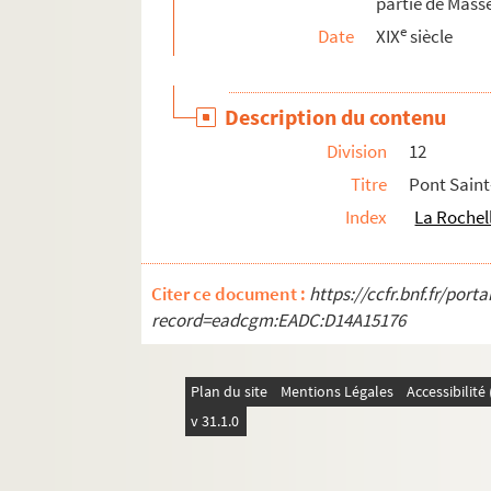
partie de Mass
508. Brouillard des registres précédents
e
Date
XIX
siècle
509. Recueil
510. Lagarde, instituteur en retraite, à la Roche
Description du contenu
511. Quittances relatives à la Monnaie de la Roc
Division
12
512. Quittances et certificats relatifs à la mais
Titre
Pont Sain
513. Recueil de pièces relatives à l'histoire 
Index
La Rochel
514. Recueil
515. Journal du siége de la Rochelle, commençant
Citer ce document :
https://ccfr.bnf.fr/por
516. « Traité de la distillation »
record=eadcgm:EADC:D14A15176
517. « Extrait des titres et reconnoissances du pa
518. Recueil
Plan du site
Mentions Légales
Accessibilit
519. « Receptes et mises du couvent des Frères 
v 31.1.0
520. « Registre des délibérations de l'assemblé
521. Rôle des droits de huitième denier perçu pa