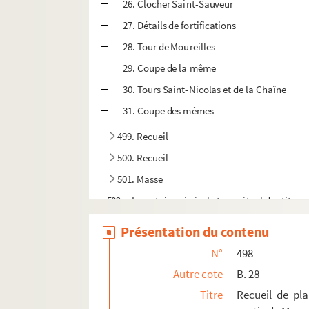
26. Clocher Saint-Sauveur
27. Détails de fortifications
28. Tour de Moureilles
29. Coupe de la même
30. Tours Saint-Nicolas et de la Chaîne
31. Coupe des mêmes
499. Recueil
500. Recueil
501. Masse
502. « Inventaire général et perpétuel des titres 
503. « Terrier général des châtellenie, terre et se
Présentation du contenu
504. « Terrier général de la seigneurie de la Bra
N°
498
505. « Suite du terrier général de la seigneurie
Autre cote
B. 28
506. « Cueilloir ou censif perpétuel des terrage,
Titre
Recueil de pl
507. « Terrier général de la seigneurie des Châg