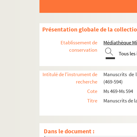
488. Massiou (Daniel). Recueil
489. Massiou (Daniel). Recueil de notes sur l
490. Massiou (Daniel). « Traité des fonctions de
Présentation globale de la collecti
491. Massiou (Daniel). « Lettres du cardinal Ben
Etablissement de
Médiathèque Mi
492. Massiou (Daniel). « Lettres et notes histori
conservation
Tous les
493. Massiou (Daniel). « Glanes historiques. Que
494. Massiou (Daniel). « La Rochelle et sa banli
Intitulé de l'instrument de
Manuscrits de 
495. Massiou (Daniel)
recherche
(469-594)
496. Massiou (Daniel). « Almanach du cultivateur
Cote
Ms 469-Ms 594
497. Comptes divers
Titre
Manuscrits de l
498. Recueil de plans et de dessins de M. Jourd
1. Fontaine de la place du Château à la Roch
2. Grosse horloge
Dans le document :
3. Cour du Temple