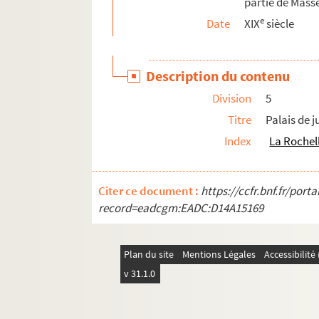
partie de Mass
501. Masse
e
Date
XIX
siècle
502. « Inventaire général et perpétuel des titres 
503. « Terrier général des châtellenie, terre et se
Description du contenu
504. « Terrier général de la seigneurie de la Bra
Division
5
505. « Suite du terrier général de la seigneurie
Titre
Palais de j
506. « Cueilloir ou censif perpétuel des terrage,
Index
La Rochel
507. « Terrier général de la seigneurie des Châg
508. Brouillard des registres précédents
Citer ce document :
https://ccfr.bnf.fr/por
509. Recueil
record=eadcgm:EADC:D14A15169
510. Lagarde, instituteur en retraite, à la Roche
511. Quittances relatives à la Monnaie de la Roc
Plan du site
Mentions Légales
Accessibilit
512. Quittances et certificats relatifs à la mais
v 31.1.0
513. Recueil de pièces relatives à l'histoire 
514. Recueil