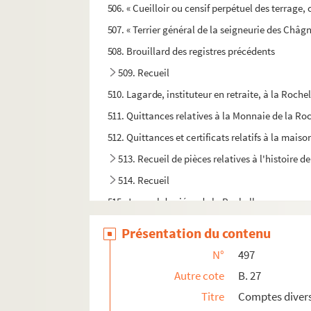
506. « Cueilloir ou censif perpétuel des terrage,
507. « Terrier général de la seigneurie des Châg
508. Brouillard des registres précédents
509. Recueil
510. Lagarde, instituteur en retraite, à la Roche
511. Quittances relatives à la Monnaie de la Roc
512. Quittances et certificats relatifs à la mais
513. Recueil de pièces relatives à l'histoire 
514. Recueil
515. Journal du siége de la Rochelle, commençant
516. « Traité de la distillation »
Présentation du contenu
517. « Extrait des titres et reconnoissances du pa
N°
497
518. Recueil
Autre cote
B. 27
519. « Receptes et mises du couvent des Frères 
Titre
Comptes diver
520. « Registre des délibérations de l'assemblé