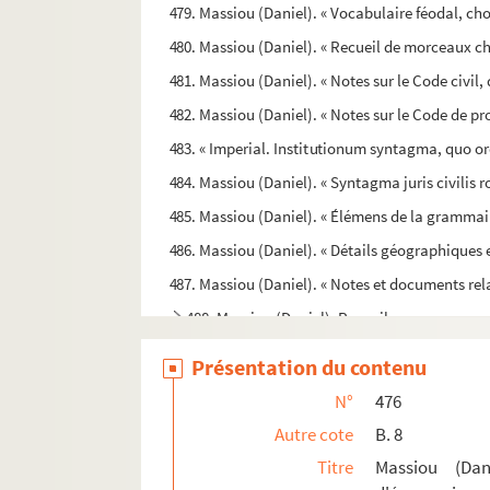
479. Massiou (Daniel). « Vocabulaire féodal, choi
480. Massiou (Daniel). « Recueil de morceaux cho
481. Massiou (Daniel). « Notes sur le Code civil, 
482. Massiou (Daniel). « Notes sur le Code de pr
483. « Imperial. Institutionum syntagma, quo ordi
484. Massiou (Daniel). « Syntagma juris civilis 
485. Massiou (Daniel). « Élémens de la grammair
486. Massiou (Daniel). « Détails géographiques e
487. Massiou (Daniel). « Notes et documents relat
488. Massiou (Daniel). Recueil
489. Massiou (Daniel). Recueil de notes sur l
Présentation du contenu
490. Massiou (Daniel). « Traité des fonctions de
N°
476
491. Massiou (Daniel). « Lettres du cardinal Ben
Autre cote
B. 8
492. Massiou (Daniel). « Lettres et notes histori
Titre
Massiou (Dan
493. Massiou (Daniel). « Glanes historiques. Que