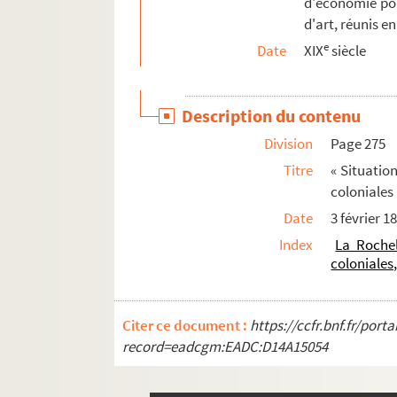
d'économie poli
Page 522. « Prépondérance maritime de l'Ang
d'art, réunis e
e
Page 528. « Mise à exécution de l'ordonnance
Date
XIX
siècle
Page 534. « Suspension de l'ordonnance du 10
Page 538. « Les boucholeurs et l'inscription
Description du contenu
Page 543. « Agriculture. Un soldat laboureur
Division
Page 275
Page 569. Table
Titre
« Situatio
477. Massiou (Daniel).
Id.
Tome II
coloniales 
Date
3 février 1
478. « Les fleurs de la Bible, des prophètes et d
Index
La Rochel
479. Massiou (Daniel). « Vocabulaire féodal, choi
coloniales
480. Massiou (Daniel). « Recueil de morceaux cho
481. Massiou (Daniel). « Notes sur le Code civil, 
Citer ce document :
https://ccfr.bnf.fr/por
482. Massiou (Daniel). « Notes sur le Code de pr
record=eadcgm:EADC:D14A15054
483. « Imperial. Institutionum syntagma, quo ordi
484. Massiou (Daniel). « Syntagma juris civilis 