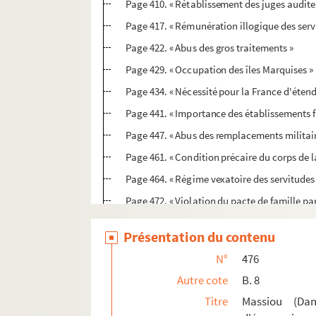
Page 410. « Rétablissement des juges audite
Page 417. « Rémunération illogique des serv
Page 422. « Abus des gros traitements »
Page 429. « Occupation des îles Marquises »
Page 434. « Nécessité pour la France d'étend
Page 441. « Importance des établissements f
Page 447. « Abus des remplacements militair
Page 461. « Condition précaire du corps de 
Page 464. « Régime vexatoire des servitudes 
Page 472. « Violation du pacte de famille p
Page 478. « Le doigt de l'Angleterre »
Présentation du contenu
Page 485. « De l'indifférence en matière d'él
N°
476
Page 489. « Malversations des comptables de
Autre cote
B. 8
Page 494. « Nécessité d'une réforme sur l'assi
Titre
Massiou (Dan
Page 515. « Infériorité maritime de la France