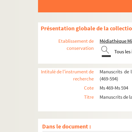
Présentation globale de la collecti
Etablissement de
Médiathèque Mi
conservation
Tous les
Intitulé de l'instrument de
Manuscrits de 
recherche
(469-594)
469. Bonniot (Léon). « Joseph vendu par ses frère
Cote
Ms 469-Ms 594
470. Registres des minutes de Guillemot, notaire
Titre
Manuscrits de l
471. Registre de la correspondance commerciale
472. Bonniot (Léon). Recueil de dessins géodés
473. Recueil
Dans le document :
474. « Antiphonaire, selon l'usage de l'abbaye ro