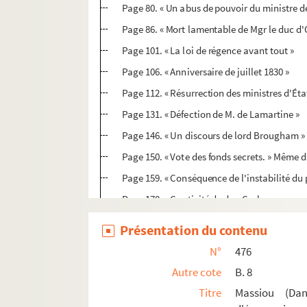
Page 80. « Un abus de pouvoir du ministre de
Page 86. « Mort lamentable de Mgr le duc d'
Page 101. « La loi de régence avant tout »
Page 106. « Anniversaire de juillet 1830 »
Page 112. « Résurrection des ministres d'Éta
Page 131. « Défection de M. de Lamartine »
Page 146. « Un discours de lord Brougham »
Page 150. « Vote des fonds secrets. » Même 
Page 159. « Conséquence de l'instabilité du 
Page 170. « Captivité de don Carlos »
Page 174. « Commission d'enquête sur les él
Présentation du contenu
Page 193. « Puritanisme de la
Gazette de Fr
N°
476
Page 200. « Congrès légitimiste de Londres »
Autre cote
B. 8
Page 208. « Une incartade du
Moniteur.
»
Titre
Massiou (Dan
Page 214. « Insuffisance du domaine privé po