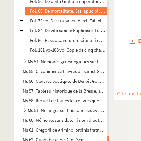
Fol. 56. De obitu Gratiani imperatoris. Omnium nostrum 
Fol. 69. De mortalitate. Etsi apud plurimos vestrum, fratre
Fol. 79 vo. De vita sancti Alexi. Fuit vir Rome...
Fol. 84. De vita sancte Euphrasie. Fuit quidam senator, n
Fol. 86. Passio sanctorum Cipriani episcopi et Justine vir
e
Fol. 101 vo-103 vo. Copie de cinq chartes du XII
siècle rel
Ms 54. Mémoires généalogiques sur la famille Monnier,de Bou
Ms 55. Ci commence li livres du sainct Graal qui à proprement 
Ms 56. Oeuvres poétiques de Benoit Golléty
Ms 57. Tableau historique de la Bresse, sa situation, son état 
Citer ce d
Ms 58. Recueil de toutes les œuvres que Bernard de Bluet d'Arb
Ms 59. Mélanges sur l'histoire des évêques de Lausanne, et
Ms 60. Mémoire, sans date ni nom d'auteur, en réponse à un pla
Ms 61. Gregorii de Arimino, ordinis fratrum heremitarum sanct
Ms 62. Quodlibeta, de Duns Scot.