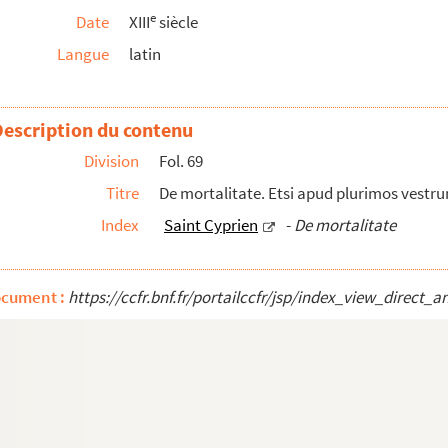
indubia consuetudo...
e
Date
XIII
siècle
s...
Langue
latin
omine Antigonus...
Description du contenu
ginis. Tempore illo, sub imperatore Diocletiano...
atives à l'abbaye de Chezéry, canton de Collonges, de l'Ordr...
Division
Fol. 69
Titre
De mortalitate. Etsi apud plurimos vestrum
rg en Bresse, et autres bonnes familles qui lui ...
Index
Saint Cyprien
-
De mortalitate
parler est dit Joseph d'Aharimathie. Cil qui ...
ancien et moderne, vie des princes et seigne...
ocument :
https://ccfr.bnf.fr/portailccfr/jsp/index_view_dire
ères, comte de Permission....., et vous avert...
c.
idoyer de M. Talon, à la suite d'un arrêt du ...
i Augustini, in Sentencias expositio.