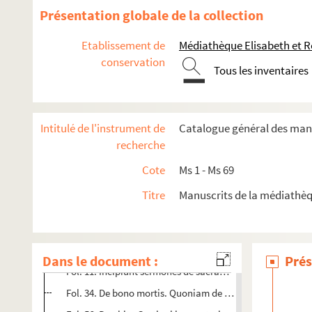
Ms 42. L'Imitation de Jésus-Christ, traduite et paraphrasée en
Présentation globale de la collection
Ms 43. Entretiens solitaires ou prières et méditations, par M.
Etablissement de
Médiathèque Elisabeth et R
Ms 44. Thesaurus indefficiens per quem facile promovemur 
conservation
Tous les inventaires
Ms 45 - Ms 46. Incipiunt usus ecclesiastici ordinis tocius
Ms 47. Livre de plain-chant pour l'usage de Messieurs les Pénit
Ms 48. Histoire de Bresse et de Bugey qui comprend celle du p
Intitulé de l'instrument de
Catalogue général des manu
Ms 49. Histoire de la souveraineté de Dombes, divisée en huit li
recherche
Ms 50. Discours critiques sur l'histoire de Bresse, Bugey et
Cote
Ms 1 - Ms 69
Ms 51. Discours critiques sur l'histoire de Bresse, par l'avocat
Titre
Manuscrits de la médiathèq
Ms 52. Les saintes élévations de l'âme à Dieu par tous les degr
Ms 53. Différents petits traités de Saint-Ambroise, vies de sain
Fol. 1. Incipit liber de misteriis. De moralibus cotidianu
Dans le document :
Prés
Fol. 11. Incipiunt sermones de sacramentis. De sacramenti
Fol. 34. De bono mortis. Quoniam de anima...