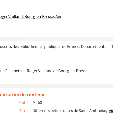
 vers françois par Pierre Corneille
 Georges de Brébeuf
oger Vailland. Bourg-en-Bresse, Ain
ad veram perfectionem
 anni secundum usum ecclesie Lugdunensis
ents du Confalon de la ville de Bourg, fait ...
aïs de Gex, du franc Lyonnois et de la Dombes ...
scrits des bibliothèques publiques de France. Départements — 
vres, justifiée par titres, fondations de m...
 du pays de Gex, contenant une critique des deu...
 Philibert Collet
ue Elisabeth et Roger Vailland de Bourg-en-Bresse
és d'oraison, par le R. P. Simon, capucin de...
ts, etc.
m sermonem...
entation du contenu
s que accepistis...
Cote
Ms 53
Titre
Différents petits traités de Saint-Ambroise,
vi