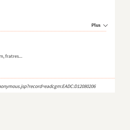
Plus
, fratres...
ct_anonymous.jsp?record=eadcgm:EADC:D12080206