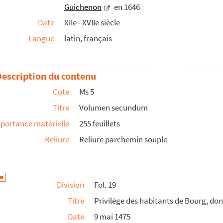
Guichenon
en 1646
onnois et de Savoye à cause des pays de Dombes et de Bre...
Date
XIIe - XVIIe siècle
e faite entre le duc de Savoye et la République de Ven...
Langue
latin, français
e Bourgogne, et Amé, quatrième du nom, comte de Savoye
lonas
Description du contenu
comte de Savoie, et Nicolas, abbé de Chézery
 premier comte de Pont-de-Vaux
Cote
Ms 5
 à Perceval de La Baume, seigneur de Perres
Titre
Volumen secundum
e Thoire et de Villars
portance matérielle
255 feuillets
Malaval
Reliure
Reliure parchemin souple
ert de Corgenon
 et de Villars, et le seigneur de Conflens et de Condey...
eigneurie de Corlier en Bugey
Division
Fol. 19
ie et les seigneurs de Berne
Titre
Privilège des habitants de Bourg, don
l'autorité du sieur archevesque de Lyon et de ses offic...
Date
9 mai 1475