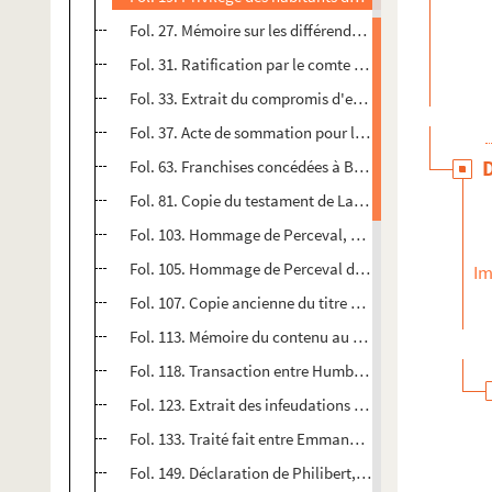
Fol. 27. Mémoire sur les différends des ducs de Bourb
Fol. 31. Ratification par le comte de Bresse de la ligu
Fol. 33. Extrait du compromis d'entre Robert, duc d
Fol. 37. Acte de sommation pour la seigneurie de Meil
Fol. 63. Franchises concédées à Ballon par Édouard, 
Fol. 81. Copie du testament de Laurent de Gorrevod,
Fol. 103. Hommage de Perceval, seigneur de Dortans,
Fol. 105. Hommage de Perceval de La Baume au sieur d
Im
Fol. 107. Copie ancienne du titre de la juridiction de 
Fol. 113. Mémoire du contenu au testament de Humb
Fol. 118. Transaction entre Humbert, seigneur de Thoire
Fol. 123. Extrait des infeudations et hommage de la s
Fol. 133. Traité fait entre Emmanuel-Philibert de Savo
Fol. 149. Déclaration de Philibert, duc de Savoye, sur 