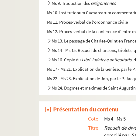
Ms 9. Traduction des
Grégoriennes
Ms 10. Institutionum Caesarearum commentari
Ms 11. Procès-verbal de l'ordonnance civile
Ms 12. Procès-verbal de la conférence d'entre m
Ms 13. Le passage de Charles-Quint en Franc
Ms 14 - Ms 15. Recueil de chansons, triolets, q
Ms 16. Copie du
Libri Judaicae antiquitatis
, 
Ms 17 - Ms 21. Explication de la Genèse, par le 
Ms 22 - Ms 23. Explication de Job, par le P. Jac
Ms 24. Dogmes et maximes de Saint Augustin ti
Ms 25. Histoire de la théologie dans tous les sièc
Ms 26. Antechrist des Réformez où sont représent
Présentation du contenu
Ms 27. Dimonstratione a la Reina madre del Re,
Cote
Ms 4 - Ms 5
Ms 28. Ouvrage anonyme de médecine
Titre
Recueil de dive
compilé par
S
Ms 29. Vies des saints Eudes, Maïeul et Odilo