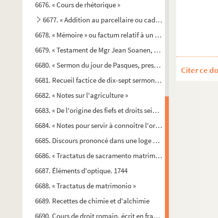
6676. « Cours de rhétorique »
6677. « Addition au parcellaire ou cadastre du lieu de la Sa
6678. « Mémoire » ou factum relatif à un procès soutenu par la
6679. « Testament de Mgr Jean Soanen, évêque de Senez, dres
6680. « Sermon du jour de Pasques, presché par Mgr. l'évesqu
Citer ce d
6681. Recueil factice de dix-sept sermons sur divers points de
6682. « Notes sur l'agriculture »
6683. « De l'origine des fiefs et droits seigneuriaux, particul
6684. « Notes pour servir à connoître l'origine des fiefs. » 1757
6685. Discours prononcé dans une loge de francs-maçons
6686. « Tractatus de sacramento matrimonii »
6687. Éléments d'optique. 1744
6688. « Tractatus de matrimonio »
6689. Recettes de chimie et d'alchimie
6690. Cours de droit romain, écrit en français, commencé en 1