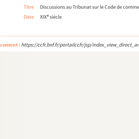
Titre
Discussions au Tribunat sur le Code de comme
ulce, concernant les biens nobles, ecclésiasti...
e
Date
XIX
siècle
 ville de Gap, dans lequel sont touchés quel...
e
sé à la Chaise-Dieu, par M
Antibule, protonota...
e de Grenoble dans la cathédrale. » 1673
ocument :
https://ccfr.bnf.fr/portailccfr/jsp/index_view_dire
 doctrine, de morale, la Passion, une profes...
ièrement en Dauphiné »
748 et fini en 1749