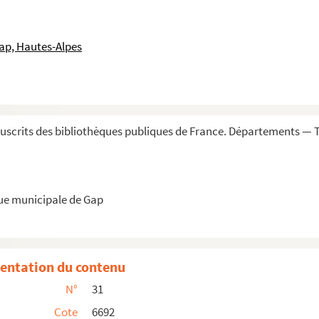
ap, Hautes-Alpes
 les enter, les cultiver ainsi que les vign...
me de Freynet, diocèse de Nismes » ; 29 juin ...
ult et puissant seigneur Benoict de la Font, e...
intendant de ladicte province »
scrits des bibliothèques publiques de France. Départements — T
 bailliage de Gap, sur l'histoire de Provence
r Marcelin Fornier
d, celeberrimo philosophiae professore in Grass...
que municipale de Gap
 du département des Hautes-Alpes, du 15 févri...
du département des Hautes-Alpes, du 21 frimair...
entation du contenu
du département des Hautes-Alpes, du 9 mars 1807...
N°
31
lle de Gap »
Cote
6692