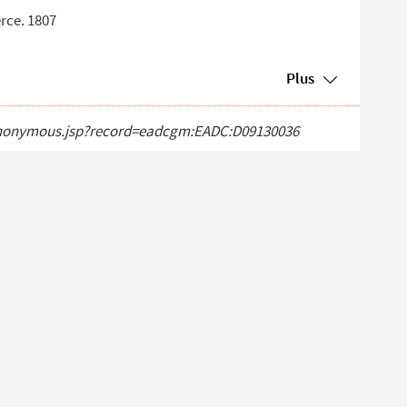
rce. 1807
Plus
ct_anonymous.jsp?record=eadcgm:EADC:D09130036