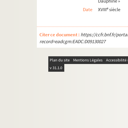
Dauphiné »
e
Date
XVIII
siècle
Citer ce document :
https://ccfr.bnf.fr/por
record=eadcgm:EADC:D09130027
Plan du site
Mentions Légales
Accessibilit
v 31.1.0