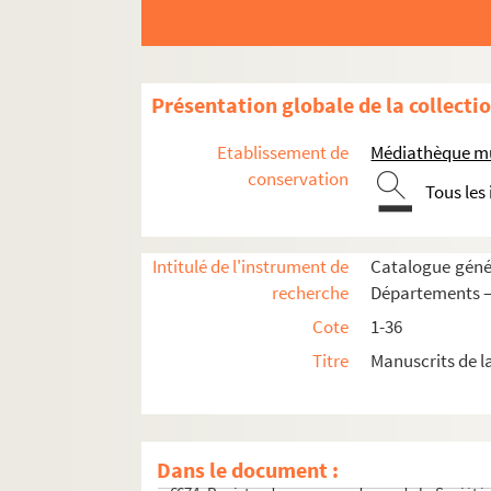
6662. Indults et priviléges de l'Ordre des Frères
Présentation globale de la collecti
6663. Évangiles des dimanches et principales fê
Etablissement de
Médiathèque mu
6664. Remèdes pour les maladies. Manière de plant
conservation
6665. « Recognoissances des servis deubz au prie
Tous les
6666. « Recognoissances d'hommages et censes en
6667. « Mémoire sur le Languedoc, dressé par M. 
Intitulé de l'instrument de
Catalogue génér
6668. Mémoires de M. Raimond Juvénis, procur
recherche
Départements —
6669. Histoire générale des Alpes Maritimes et C
Cote
1-36
6670. « Cursus philosophicus, authore domino d
Titre
Manuscrits de l
6671. « Recueil de droit »
6672. Registre des procès-verbaux de la Société
6673. Registre des procès-verbaux de la Société
Dans le document :