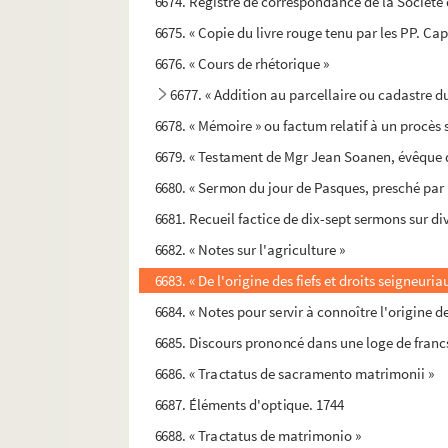
6674. Registre de correspondance de la Société
6675. « Copie du livre rouge tenu par les PP. Cap
6676. « Cours de rhétorique »
6677. « Addition au parcellaire ou cadastre du
6678. « Mémoire » ou factum relatif à un procès 
6679. « Testament de Mgr Jean Soanen, évêque d
6680. « Sermon du jour de Pasques, presché par 
6681. Recueil factice de dix-sept sermons sur div
6682. « Notes sur l'agriculture »
6683. « De l'origine des fiefs et droits seigneur
6684. « Notes pour servir à connoître l'origine des
6685. Discours prononcé dans une loge de fran
6686. « Tractatus de sacramento matrimonii »
6687. Éléments d'optique. 1744
6688. « Tractatus de matrimonio »