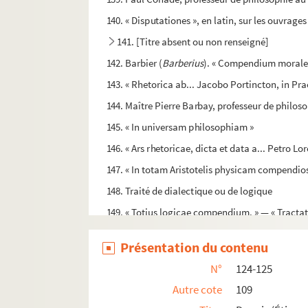
140. « Disputationes », en latin, sur les ouvrages
141. [Titre absent ou non renseigné]
142. Barbier (
Barberius
). « Compendium morale
143. « Rhetorica ab... Jacobo Portincton, in Prae
144. Maître Pierre Barbay, professeur de philosop
145. « In universam philosophiam »
146. « Ars rhetoricae, dicta et data a... Petro Lo
147. « In totam Aristotelis physicam compendiosa
148. Traité de dialectique ou de logique
149. « Totius logicae compendium. » — « Tractatus
150-153. « Institutio mathematica. » — Traité de
Présentation du contenu
154. « Prolusiones rhetoricae, a Philippo Le Ro
N°
124-125
155. « Philosophia ad usum scolae accommoda
Autre cote
109
156. Métaphysique, ou troisième partie d'un co