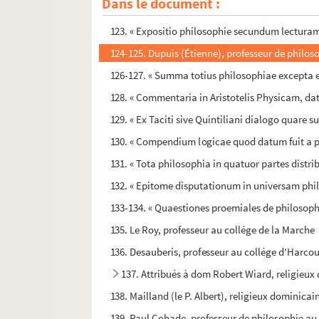
Dans le document :
122. [Titre absent ou non renseigné]
123. « Expositio philosophie secundum lecturam
124-125. Dupuis (Étienne), professeur de philos
126-127. « Summa totius philosophiae excepta ex
128. « Commentaria in Aristotelis Physicam, data i
129. « Ex Taciti sive Quintiliani dialogo quare su
130. « Compendium logicae quod datum fuit a p
131. « Tota philosophia in quatuor partes distrib
132. « Epitome disputationum in universam phi
133-134. « Quaestiones proemiales de philosop
135. Le Roy, professeur au collége de la Marche
136. Desauberis, professeur au collége d'Harcou
137. Attribués à dom Robert Wiard, religieux 
138. Mailland (le P. Albert), religieux dominica
139. Paul Cohade, professeur de philosophie au