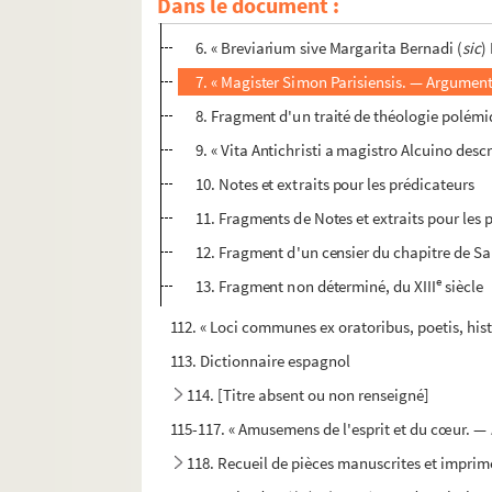
Dans le document :
5. « Libellus fugit... a magistro Nepote de 
6. « Breviarium sive Margarita Bernadi (
sic
)
7. « Magister Simon Parisiensis. — Argument
8. Fragment d'un traité de théologie polém
9. « Vita Antichristi a magistro Alcuino desc
10. Notes et extraits pour les prédicateurs
11. Fragments de Notes et extraits pour les 
12. Fragment d'un censier du chapitre de Sai
e
13. Fragment non déterminé, du XIII
siècle
112. « Loci communes ex oratoribus, poetis, hist
113. Dictionnaire espagnol
114. [Titre absent ou non renseigné]
115-117. « Amusemens de l'esprit et du cœur. —
118. Recueil de pièces manuscrites et imprimée