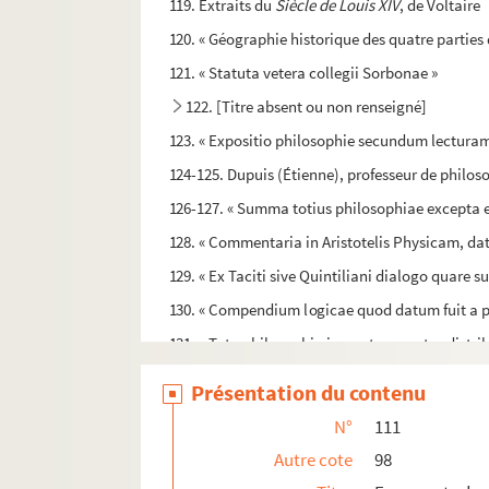
119. Extraits du
Siècle de Louis XIV
, de Voltaire
120. « Géographie historique des quatre parties 
121. « Statuta vetera collegii Sorbonae »
122. [Titre absent ou non renseigné]
123. « Expositio philosophie secundum lecturam
124-125. Dupuis (Étienne), professeur de philos
126-127. « Summa totius philosophiae excepta ex
128. « Commentaria in Aristotelis Physicam, data i
129. « Ex Taciti sive Quintiliani dialogo quare su
130. « Compendium logicae quod datum fuit a p
131. « Tota philosophia in quatuor partes distrib
132. « Epitome disputationum in universam phi
Présentation du contenu
133-134. « Quaestiones proemiales de philosop
N°
111
135. Le Roy, professeur au collége de la Marche
Autre cote
98
136. Desauberis, professeur au collége d'Harcou