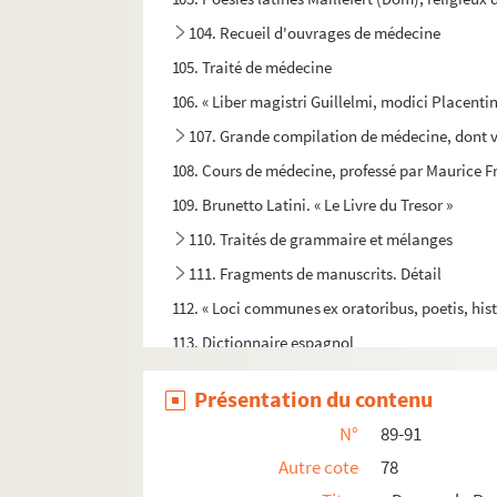
104. Recueil d'ouvrages de médecine
105. Traité de médecine
106. « Liber magistri Guillelmi, modici Placentini
107. Grande compilation de médecine, dont voi
108. Cours de médecine, professé par Maurice Fr
109. Brunetto Latini. « Le Livre du Tresor »
110. Traités de grammaire et mélanges
111. Fragments de manuscrits. Détail
112. « Loci communes ex oratoribus, poetis, hist
113. Dictionnaire espagnol
114. [Titre absent ou non renseigné]
Présentation du contenu
115-117. « Amusemens de l'esprit et du cœur. —
N°
89-91
118. Recueil de pièces manuscrites et imprimée
Autre cote
78
119. Extraits du
Siècle de Louis XIV
, de Voltaire