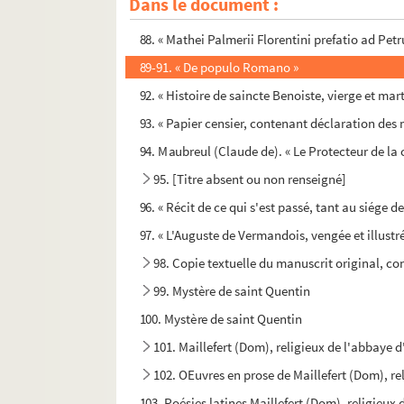
Dans le document :
87. Recueil sur sainte Radegonde
88. « Mathei Palmerii Florentini prefatio ad Petr
89-91. « De populo Romano »
92. « Histoire de saincte Benoiste, vierge et mar
93. « Papier censier, contenant déclaration des ma
94. Maubreul (Claude de). « Le Protecteur de la 
95. [Titre absent ou non renseigné]
96. « Récit de ce qui s'est passé, tant au siége de
97. « L'Auguste de Vermandois, vengée et illustré
98. Copie textuelle du manuscrit original, cons
99. Mystère de saint Quentin
100. Mystère de saint Quentin
101. Maillefert (Dom), religieux de l'abbaye d'
102. OEuvres en prose de Maillefert (Dom), rel
103. Poésies latines Maillefert (Dom), religieux 