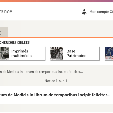
 conciliis generalibus quaestiones proemia...
rance
Mon compte C
m precepta Decalogi et quinque precepta ecc...
ré de Saint-Éloy, et son vicaire, Destaing
E
tence
CHERCHES CIBLÉES
Imprimés
Base
onction et sur le second commandement de Dieu
multimédia
Patrimoine
 de Medicis in librum de temporibus incipit feliciter...
Notice
1 sur 1
oyart »
um de Medicis in librum de temporibus incipit feliciter...
royart »