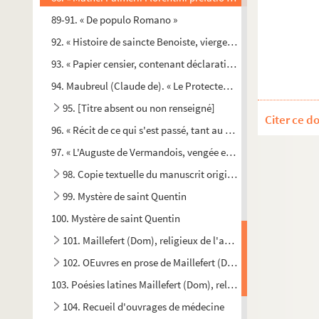
89-91. « De populo Romano »
92. « Histoire de saincte Benoiste, vierge et martyre, patrone 
93. « Papier censier, contenant déclaration des maisons, terres,
94. Maubreul (Claude de). « Le Protecteur de la couronne de Fr
95. [Titre absent ou non renseigné]
Citer ce d
96. « Récit de ce qui s'est passé, tant au siége de la ville de S
97. « L'Auguste de Vermandois, vengée et illustrée en deux livr
98. Copie textuelle du manuscrit original, conservé à l'églis
99. Mystère de saint Quentin
100. Mystère de saint Quentin
101. Maillefert (Dom), religieux de l'abbaye d'Isle
102. OEuvres en prose de Maillefert (Dom), religieux de l'a
103. Poésies latines Maillefert (Dom), religieux de l'abbaye d'
104. Recueil d'ouvrages de médecine