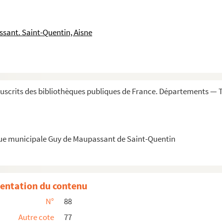
sant. Saint-Quentin, Aisne
ement d'extrême-onction. » (
Id.
)
scrits des bibliothèques publiques de France. Départements — T
ie. Quoniam, ut ait Gregorius super Ezechiel...
nes
eximio et famosissimo juris utriusque doc...
que municipale Guy de Maupassant de Saint-Quentin
er sexto libro Decretalium. Quia proposituru...
entation du contenu
noite, contenant les dignitez et sainctuair...
N°
88
Autre cote
77
in librum de temporibus incipit feliciter...