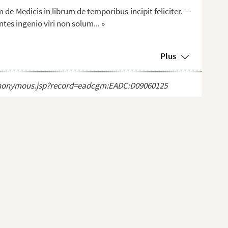
 de Medicis in librum de temporibus incipit feliciter. —
tes ingenio viri non solum... »
Plus
ct_anonymous.jsp?record=eadcgm:EADC:D09060125