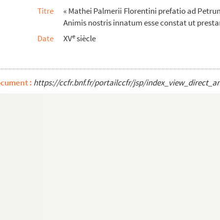
Titre
« Mathei Palmerii Florentini prefatio ad Petrum
Animis nostris innatum esse constat ut prestan
du roial et très-célèbre monastère d'Orig...
e
Date
XV
siècle
 boys et héritages assiz es villaiges et...
ance, en la troisième lignée de nos roys, ...
ocument :
https://ccfr.bnf.fr/portailccfr/jsp/index_view_dire
aint-Quentin et à la bataille de Saint-...
es, dans lesquels on explique les antiqui...
e de Saint-Quentin, et intitulé : « Authent...
bbaye d'Isle
Isle