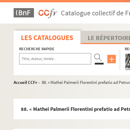
57. Lefèvre (M. N. P.), professeur au collége de Navarre. « De
Catalogue collectif de F
58. Pierre Le Clerc, docteur de Sorbonne. « Tractatus in dece
59. « Tractatus de Deo uno et trino »
60-61. Conférences sur le Décalogue, entre Claude Broyart, cu
LES CATALOGUES
LE RÉPERTOIR
62-63. Broyart, curé de Saint-Éloy. Conférences sur la péni
RECHERCHE RAPIDE
RE
64. Broyart, curé de Saint-Éloy. Conférences sur l'Eucharistie
65. Broyart, curé de Saint-Éloy. Conférences sur l'extrême-
66. Broyart, curé de Saint-Éloy. « Tractatus de fide divina »
67. Machet (D. D.). « Tractatus de voto et juramento »
Accueil CCFr
88. « Mathei Palmerii Florentini prefatio ad Petrum
>
68. « Tractatus de Deo et divinis attributis »
69. « Tractatus de sacramentis »
70-71. « Tractatus de Deo et divinis attributis, ex codicibus Br
88. « Mathei Palmerii Florentini prefatio ad Petr
72. D. Brillon. « Tractatus de actibus humanis, ex codicibus B
73. « Compendium de ecclesia, ex codicibus Broyart »