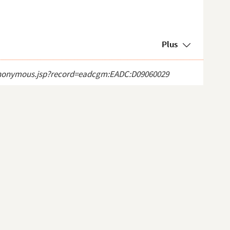
Plus
ct_anonymous.jsp?record=eadcgm:EADC:D09060029