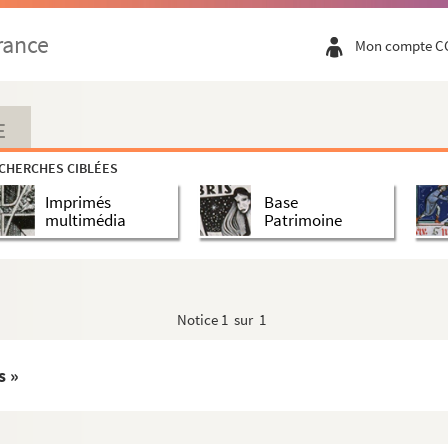
rance
Mon compte C
icourt (auj. Aisne, commune de Croix-Fonso...
E
CHERCHES CIBLÉES
entin
Imprimés
Base
multimédia
Patrimoine
Notice
1 sur 1
s »